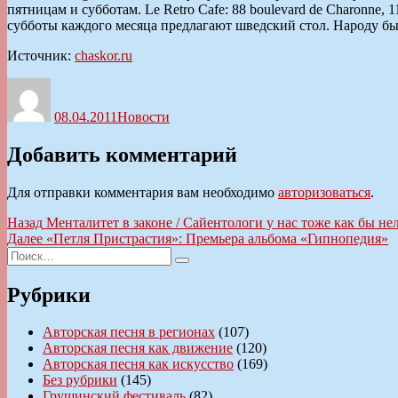
пятницам и субботам. Le Retro Cafe: 88 boulevard de Charonne,
субботы каждого месяца предлагают шведский стол. Народу бы
Источник:
chaskor.ru
Автор
Опубликовано
Рубрики
08.04.2011
Новости
Добавить комментарий
Для отправки комментария вам необходимо
авторизоваться
.
Навигация
Предыдущая
Назад
Менталитет в законе / Сайентологи у нас тоже как бы н
запись:
Следующая
Далее
«Петля Пристрастия»: Премьера альбома «Гипнопедия»
по
Искать:
запись:
Поиск
записям
Рубрики
Авторская песня в регионах
(107)
Авторская песня как движение
(120)
Авторская песня как искусство
(169)
Без рубрики
(145)
Грушинский фестиваль
(82)