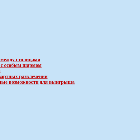
 между столицами
е с особым шармом
и
зартных развлечений
ичные возможности для выигрыша