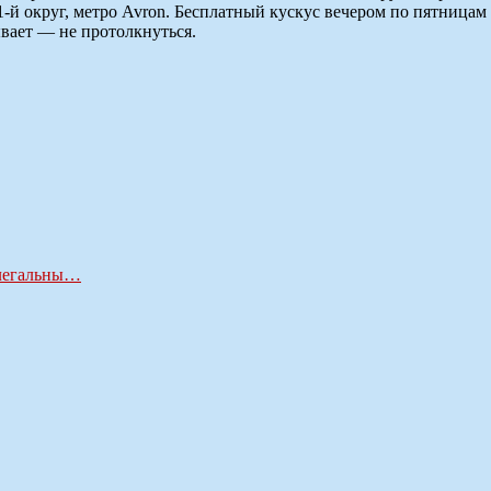
 11-й округ, метро Avron. Бесплатный кускус вечером по пятница
вает — не протолкнуться.
елегальны…