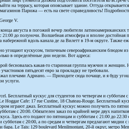
 чёрный лифт (темнота должна подготовить посетителя ко встреч
ыйти на террасу, которая опоясывает здание. Оттуда открываетс
агазинов Парижа — есть на свете справедливость! Подробности на
 George V.
онца августа в погожий вечер любители латиноамериканских танц
 21:00 до полуночи. Волшебная атмосфера и вполне достойная 
 набережной вдоль канала де ла Вилетт в 19-м округе. Также еж
атно угощают кускусом, типичным североафриканским блюдом из 
лько в определённые дни недели. Вот адреса:
орой бесновалась какая-то старинная группа мужчин и женщин. 
 участников пятьдесят евро за прокладку не требовали.
 плечами Адриано. — Приходите сюда почаще, и я буду угощать 
ои услуги.
arcel. Бесплатный кускус для студентов по четвергам и субботам с 20
 Hoggar Cafe: 17 rue Custine, 18 Chateau-Rouge. Бесплатный куск
ором играют джаз. Бесплатный кускус можно получить по пятницам
убботам с 20:00. Обязателен заказ по крайней мере двух напитков.
. Здесь его подают по пятницам и субботам с 21:00 до 22:30 с сент
субботам с 20:00, а по средам и четвергам предлагают мидии с ка
 бара. Le Tais: 129 boulevard Menilmontant, 20-й округ, метро M