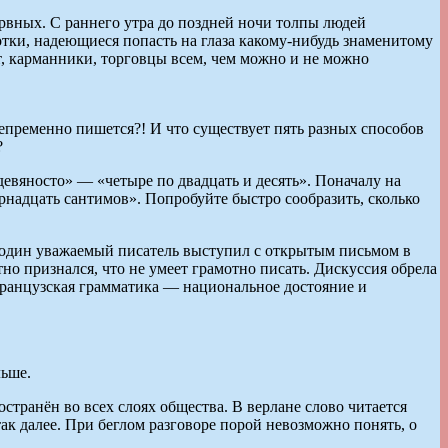
ервных. С раннего утра до поздней ночи толпы людей
отки, надеющиеся попасть на глаза какому-нибудь знаменитому
т, карманники, торговцы всем, чем можно и не можно
 непременно пишется?! И что существует пять разных способов
?
девяносто» — «четыре по двадцать и десять». Поначалу на
ырнадцать сантимов». Попробуйте быстро сообразить, сколько
 один уважаемый писатель выступил с открытым письмом в
но признался, что не умеет грамотно писать. Дискуссия обрела
французская грамматика — национальное достояние и
льше.
транён во всех слоях общества. В верлане слово читается
так далее. При беглом разговоре порой невозможно понять, о