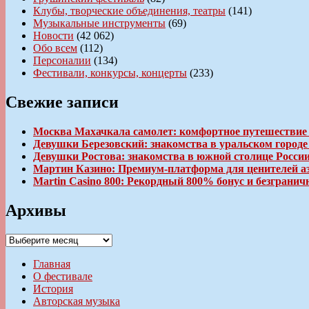
Клубы, творческие объединения, театры
(141)
Музыкальные инструменты
(69)
Новости
(42 062)
Обо всем
(112)
Персоналии
(134)
Фестивали, конкурсы, концерты
(233)
Свежие записи
Москва Махачкала самолет: комфортное путешествие
Девушки Березовский: знакомства в уральском город
Девушки Ростова: знакомства в южной столице Росси
Мартин Казино: Премиум-платформа для ценителей а
Martin Casino 800: Рекордный 800% бонус и безгран
Архивы
Архивы
Главная
О фестивале
История
Авторская музыка