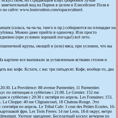
е с искусством, но страдающим клаустрофобией лучше
я замечательный вид на Париж в целом и Елисейские Поля в
 сайте: www.louisvuitton.com/espaceculturel.
ев (сальса, ча-ча-ча, танго и пр.) собираются на площадке на
публика. Можно даже прийти в одиночку. Или просто
едневно (при условии хорошей погоды!) всё лето.
пшеничной крупы, овощей и (или) мяса, при условии, что вы
На картине все выпивали за уставленным яствами столом и
вас кофе. Кстати, с вас три пятьдесят. Кофе, вообще-то, два
:30. La Providence: 88 avenue Parmentier, 11 Parmentier.
ус по пятницам и субботам с 21:00. Le Grenier: 152 rue
 и субботам с 20:30 с октября по апрель. Les Fontaines: 153,
 La Choppe: 40 rue Clignancourt, 18 Chateau-Rouge. Это
ября по апрель. Le Tribal Cafe: 3 cour des Petites Ecuries, 10-
ртошкой фри. Les Trois Freres: 14 rue Leon, 18-й округ, метро
enilmontant. Уютное заведение. Бесплатный кускус вечером по