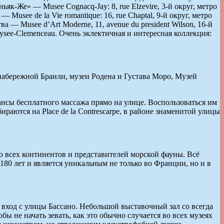
ньяк-Же» — Musee Cognacq-Jay: 8, rue Elzevire, 3-й округ, метро
usee de la Vie romantique: 16, rue Chaptal, 9-й округ, метро
 — Musee d’Art Moderne, 11, avenue du president Wilson, 16-й
Elysee-Clemenceau. Очень эклектичная и интересная коллекция:
набережной Бранли, музеи Родена и Густава Моро, Музей
нсы бесплатного массажа прямо на улице. Воспользоваться им
раются на Place de la Contrescarpe, в районе знаменитой улицы
о всех континентов и представителей морской фауны. Всё
180 лет и является уникальным не только во Франции, но и в
вход с улицы Бассано. Небольшой выставочный зал со всегда
ы не начать зевать, как это обычно случается во всех музеях