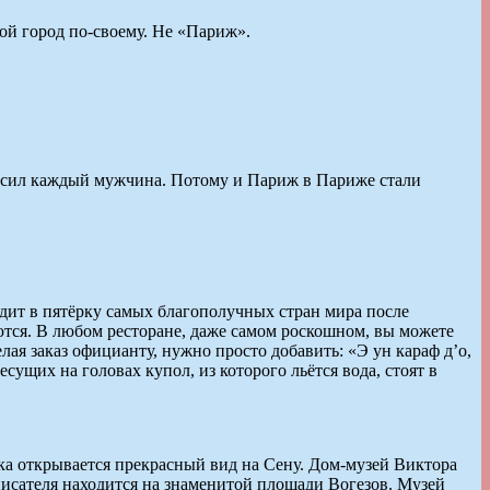
ой город по-своему. Не «Париж».
носил каждый мужчина. Потому и Париж в Париже стали
дит в пятёрку самых благополучных стран мира после
тся. В любом ресторане, даже самом роскошном, вы можете
ая заказ официанту, нужно просто добавить: «Э ун караф д’о,
ущих на головах купол, из которого льётся вода, стоят в
адика открывается прекрасный вид на Сену. Дом-музей Виктора
ра писателя находится на знаменитой площади Вогезов. Музей