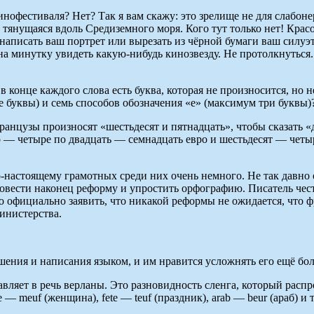
нофестиваля? Нет? Так я вам скажу: это зрелище не для слабон
тянущаяся вдоль Средиземного моря. Кого тут только нет! Крас
аписать ваш портрет или вырезать из чёрной бумаги ваш силуэ
 на минутку увидеть какую-нибудь кинозвезду. Не протолкнуться.
 в конце каждого слова есть буква, которая не произносится, но
е буквы) и семь способов обозначения «е» (максимум три буквы)
ранцузы произносят «шестьдесят и пятнадцать», чтобы сказать «
сто — четыре по двадцать — семнадцать евро и шестьдесят — чет
-настоящему грамотных среди них очень немного. Не так давно
овести наконец реформу и упростить орфографию. Писатель чест
 официально заявить, что никакой реформы не ожидается, что 
инистерства.
ения и написания языком, и им нравится усложнять его ещё бо
ет в речь верланы. Это разновидность сленга, который распрос
 meuf (женщина), fete — teuf (праздник), arab — beur (араб) и 