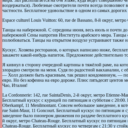
мира. Зал располагается на 6-м этаже, куда ведёт совершенно
воздержаться). Любезные смотрители почти всегда позволяют в
частности. Бесплатное удовольствие в одном из самых дорогих м
Espace culturel Louis Vuitton: 60, rue de Bassano, 8-й округ, метро
Танцы на набережной. С середины июня, весь июль и почти до к
набережной Сены напротив Института арабского мира. Танцы с
полюбоваться. Танцы на открытом воздухе устраивают также на
Кускус. Хозяева ресторанов, о которых написано ниже, беспл
закажете какой-нибудь напиток. Предложение действительно то
Я кивнул в сторону очередной картины в тяжёлой раме, на кот
злорадно смотрели на меня. Судя по радостной вакханалии, с её
— Холл должен быть красивым, так решил кондоминиум, — пожал
евро. Но без кофеина на евро дороже. Плюс пятьдесят центов м
Чао, Италия!
La Cordonnerie: 142, rue SaintaDenis, 2-й округ, метро Etienne-M
Бесплатный кускус с курицей по пятницам и субботам с 20:00. Le
Oberkampf, 11 Menilmontant. Совсем небольшое заведение, в кот
rue Saint-Maur, 11 Goncourt. Бесплатный кускус по пятницам и с
заведение было пионером движения по раздаче бесплатного кускуса
й округ, метро Chateau-Rouge. Бесплатный кускус по пятницам и 
Chateau-Rouge. Бесплатный кускус по четвергам с 21:30 у стойки