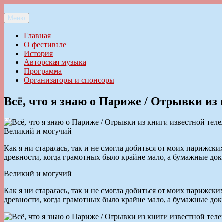
Перейти
к
Меню
Ильменский фестиваль авторской песни
содержимому
Главная
О фестивале
История
Авторская музыка
Программа
Организаторы и спонсоры
Всё, что я знаю о Париже / Отрывки и
Великий и могучий
Как я ни старалась, так и не смогла добиться от моих парижск
древности, когда грамотных было крайне мало, а бумажные док
Великий и могучий
Как я ни старалась, так и не смогла добиться от моих парижск
древности, когда грамотных было крайне мало, а бумажные док