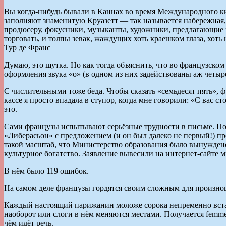
Вы когда-нибудь бывали в Каннах во время Международного ки
заполняют знаменитую Круазетт — так называется набережная, 
продюсеру, фокусники, музыканты, художники, предлагающие н
торговать, и толпы зевак, жаждущих хоть краешком глаза, хоть
Тур де Франс
Думаю, это шутка. Но как тогда объяснить, что во французском
оформления звука «о» (в одном из них задействованы аж четыр
С числительными тоже беда. Чтобы сказать «семьдесят пять», ф
кассе я просто впадала в ступор, когда мне говорили: «С вас 
это.
Сами французы испытывают серьёзные трудности в письме. По
«Либерасьон» с предложением (и он был далеко не первый!) пр
такой масштаб, что Министерство образования было вынуждено
культурное богатство. Заявление вывесили на интернет-сайте м
В нём было 119 ошибок.
На самом деле французы гордятся своим сложным для произнош
Каждый настоящий парижанин моложе сорока непременно вставля
наоборот или слоги в нём меняются местами. Получается femme —
чём идёт речь.