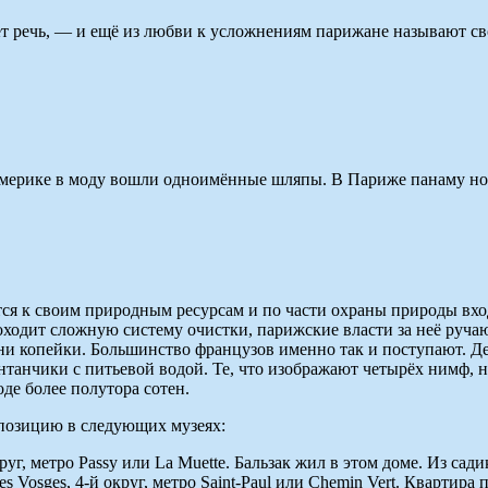
т речь, — и ещё из любви к усложнениям парижане называют св
 в Америке в моду вошли одноимённые шляпы. В Париже панаму 
тся к своим природным ресурсам и по части охраны природы вхо
одит сложную систему очистки, парижские власти за неё ручаю
ни копейки. Большинство французов именно так и поступают. Дел
анчики с питьевой водой. Те, что изображают четырёх нимф, нес
де более полутора сотен.
позицию в следующих музеях:
круг, метро Passy или La Muette. Бальзак жил в этом доме. Из с
des Vosges, 4-й округ, метро Saint-Paul или Chemin Vert. Кварти