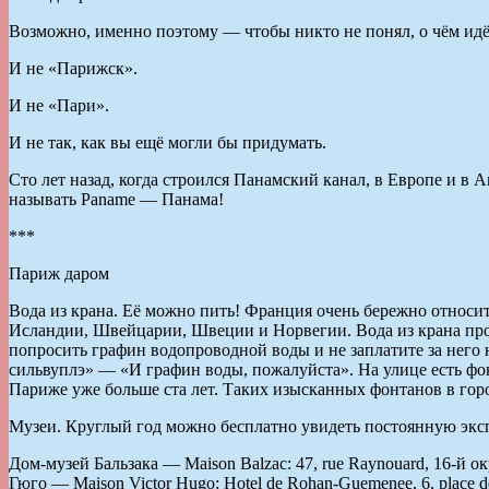
Возможно, именно поэтому — чтобы никто не понял, о чём идё
И не «Парижск».
И не «Пари».
И не так, как вы ещё могли бы придумать.
Сто лет назад, когда строился Панамский канал, в Европе и
называть Paname — Панама!
***
Париж даром
Вода из крана. Её можно пить! Франция очень бережно относи
Исландии, Швейцарии, Швеции и Норвегии. Вода из крана прох
попросить графин водопроводной воды и не заплатите за него 
сильвуплэ» — «И графин воды, пожалуйста». На улице есть фонт
Париже уже больше ста лет. Таких изысканных фонтанов в горо
Музеи. Круглый год можно бесплатно увидеть постоянную экс
Дом-музей Бальзака — Maison Balzac: 47, rue Raynouard, 16-й о
Гюго — Maison Victor Hugo: Hotel de Rohan-Guemenee, 6, place 