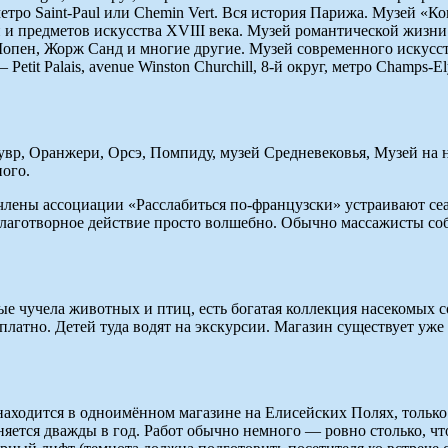
 метро Saint-Paul или Chemin Vert. Вся история Парижа. Музей «Ко
и предметов искусства XVIII века. Музей романтической жизни — M
 Шопен, Жорж Санд и многие другие. Музей современного искусства
tit Palais, avenue Winston Churchill, 8-й округ, метро Champs-
увр, Оранжери, Орсэ, Помпиду, музей Средневековья, Музей на 
ного.
члены ассоциации «Расслабиться по-французски» устраивают сеа
благотворное действие просто волшебно. Обычно массажисты соби
е чучела животных и птиц, есть богатая коллекция насекомых с
латно. Детей туда водят на экскурсии. Магазин существует уже 
аходится в одноимённом магазине на Елисейских Полях, только 
ется дважды в год. Работ обычно немного — ровно столько, чтоб