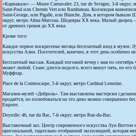
«Карнавале» — Musee Carnavalet: 23, rue de Sevigne, 3-й округ,
Saint-Paul или Chemin Vert или Rambuteau. Коллекция живописи 
Saint-George, или Pigalle, или Blanche. Дом, в котором бывали
округ, метро Alma-Marceau. Шедевры XX века. Малый дворец — Pe
от древних греков до ХХ века.
Кроме того:
Каждое первое воскресенье месяца бесплатный вход в музеи: Л
искусства Азии. Посетителей, конечно, в этот день особенно м
Бесплатный массаж. Каждый погожий вечер с мая по сентябрь 
может любой. Сеанс длится недолго, всего минут пять, но его 
Муффтар.
Place de la Contrescarpe, 5-й округ, метро Cardinal Lemoine.
Магазин-музей «Дейроль». Там выставлены мастерски сделанны
продаётся, но полюбоваться на это диво можно совершенно бесп
Европе.
Deyrolle: 46, rue du Bac, 7-й округ, метро Rue-du-Bac.
Выставочный зал. Центр современного искусства Луи Виттон н
оригинальной, тщательно отобранной экспозицией, которая меня