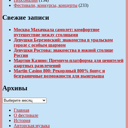
Персоналии
(134)
Фестивали, конкурсы, концерты
(233)
Свежие записи
Москва Махачкала самолет: комфортное
путешествие между столицами
Девушки Березовский: знакомства в уральском
городе с особым шармом
Девушки Ростова: знакомства в южной столице
России
Мартин Казино: Премиум-платформа для ценителей
азартных развлечений
Martin Casino 800: Рекордный 800% бонус и
безграничные возможности для выигрыша
Архивы
Архивы
Главная
О фестивале
История
Авторская музыка