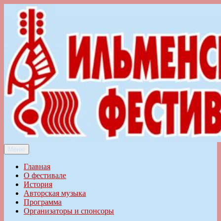
Перейти
к
содержимому
Меню
Ильменский фестиваль авторской песни
Главная
О фестивале
История
Авторская музыка
Программа
Организаторы и спонсоры