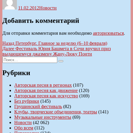
11.02.2012
Новости
Добавить комментарий
Для отправки комментария вам необходимо
авторизоваться
.
Навигация
Предыдущая
Назад
Петербург. Главное за неделю (6–10 февраля)
запись:
Следующая
Далее
Фестиваль Юрия Башмета в Сочи вручил приз
по
запись:
выдающемуся джазмену Жану-Люку Понти
записям
Искать:
Поиск
Рубрики
Авторская песня в регионах
(107)
Авторская песня как движение
(120)
Авторская песня как искусство
(169)
Без рубрики
(145)
Грушинский фестиваль
(82)
Клубы, творческие объединения, театры
(141)
Музыкальные инструменты
(69)
Новости
(42 062)
Обо всем
(112)