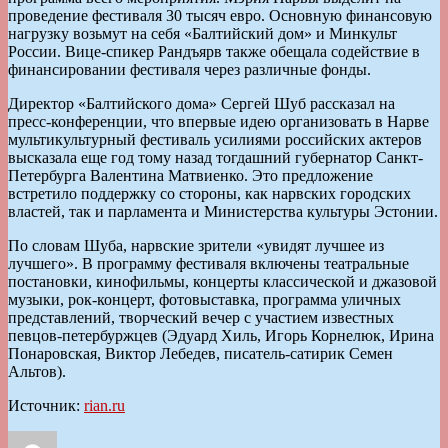
проведение фестиваля 30 тысяч евро. Основную финансовую
нагрузку возьмут на себя «Балтийский дом» и Минкульт
России. Вице-спикер Рандъярв также обещала содействие в
финансировании фестиваля через различные фонды.
Директор «Балтийского дома» Сергей Шуб рассказал на
пресс-конференции, что впервые идею организовать в Нарве
мультикультурный фестиваль усилиями российских актеров
высказала еще год тому назад тогдашний губернатор Санкт-
Петербурга Валентина Матвиенко. Это предложение
встретило поддержку со стороны, как нарвских городских
властей, так и парламента и Министерства культуры Эстонии.
По словам Шуба, нарвские зрители «увидят лучшее из
лучшего». В программу фестиваля включены театральные
постановки, кинофильмы, концерты классической и джазовой
музыки, рок-концерт, фотовыставка, программа уличных
представлений, творческий вечер с участием известных
певцов-петербуржцев (Эдуард Хиль, Игорь Корнелюк, Ирина
Понаровская, Виктор Лебедев, писатель-сатирик Семен
Альтов).
Источник:
rian.ru
Автор
Опубликовано
Рубрики