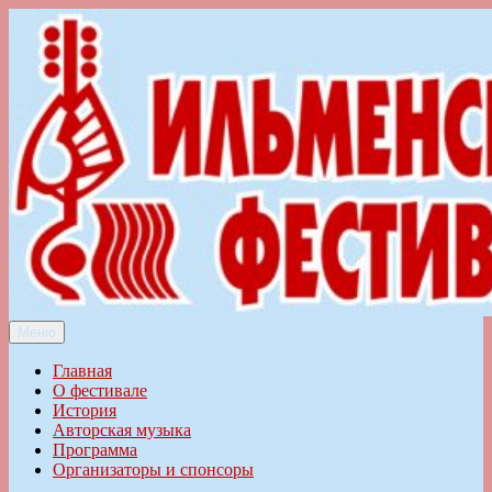
Перейти
к
содержимому
Меню
Ильменский фестиваль авторской песни
Главная
О фестивале
История
Авторская музыка
Программа
Организаторы и спонсоры