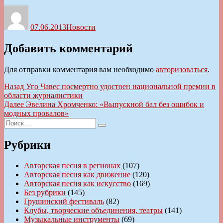
Автор
Опубликовано
Рубрики
07.06.2013
Новости
Добавить комментарий
Для отправки комментария вам необходимо
авторизоваться
.
Навигация
Предыдущая
Назад
Уго Чавес посмертно удостоен национальной премии в
запись:
области журналистики
по
Следующая
Далее
Эвелина Хромченко: «Выпускной бал без ошибок и
записям
запись:
модных провалов»
Искать:
Поиск
Рубрики
Авторская песня в регионах
(107)
Авторская песня как движение
(120)
Авторская песня как искусство
(169)
Без рубрики
(145)
Грушинский фестиваль
(82)
Клубы, творческие объединения, театры
(141)
Музыкальные инструменты
(69)