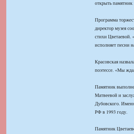
открыть памятник 
Программа торжест
директор музея со
стихи Цветаевой. 
исполняет песни н
Красовская назва
поэтессе. «Мы жда
Памятник выполнен
Матвеевой и заслу
Дубовского. Именн
РФ в 1993 году.
Памятник Цветаево