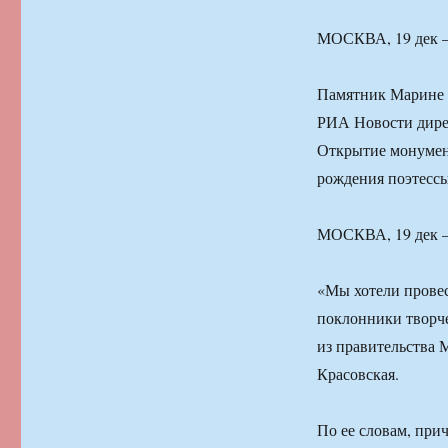
МОСКВА, 19 дек 
Памятник Марине Ц
РИА Новости дире
Открытие монумент
рождения поэтессы
МОСКВА, 19 дек 
«Мы хотели провес
поклонники творч
из правительства 
Красовская.
По ее словам, при