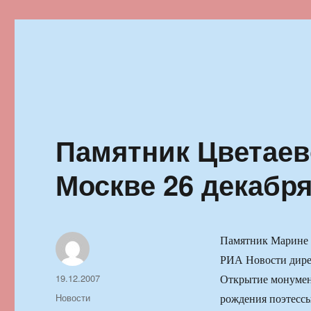
Ильменский фестиваль автор
Памятник Цветаев
Москве 26 декабр
Памятник Марине Ц
РИА Новости дире
Автор
Опубликовано
19.12.2007
Открытие монумент
Рубрики
Новости
рождения поэтессы