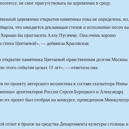
поэтессе, не смог присутствовать на церемонии в среду.
венной церемонии открытия памятника пока не определена, но,
общила, что ожидается декламация стихов и исполнение песен на
«Хорошо бы пригласить Аллу Пугачеву. Она очень хорошо
а стихи Цветаевой», — добавила Красовская.
ла открытие памятника Цветаевой нравственным долгом Москвы
ли этого события целых 15 лет», — отметила она.
 по проекту авторского коллектива в составе скульптора Нины
женных архитекторов России Сергея Бурицкого и Александра
о их проект был отобран на конкурсе, проведенном Минкульту
й отлит в бронзе на средства Департамента культуры столицы и