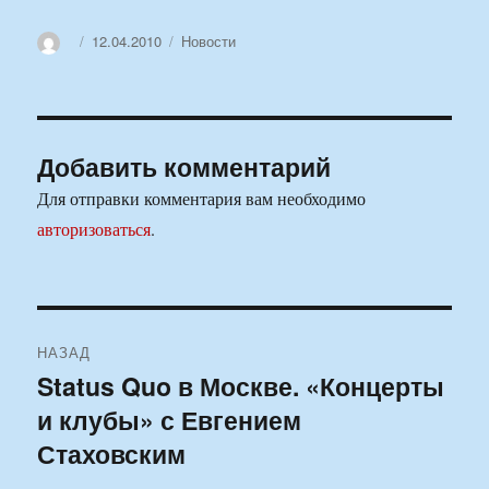
Автор
Опубликовано
Рубрики
12.04.2010
Новости
Добавить комментарий
Для отправки комментария вам необходимо
авторизоваться
.
Навигация
НАЗАД
по
Status Quo в Москве. «Концерты
Предыдущая
и клубы» с Евгением
запись:
записям
Стаховским