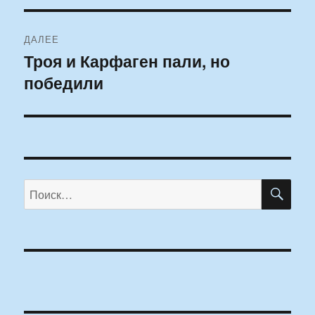
ДАЛЕЕ
Троя и Карфаген пали, но
Следующая
победили
запись:
ПО
Искать: