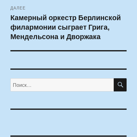
ДАЛЕЕ
Камерный оркестр Берлинской
Следующая
филармонии сыграет Грига,
запись:
Мендельсона и Дворжака
ПО
Искать: