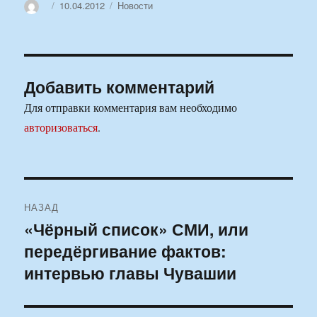
Автор
Опубликовано
Рубрики
10.04.2012
Новости
Добавить комментарий
Для отправки комментария вам необходимо
авторизоваться
.
Навигация
НАЗАД
по
«Чёрный список» СМИ, или
Предыдущая
передёргивание фактов:
запись:
записям
интервью главы Чувашии