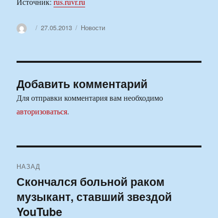
Источник:
rus.ruvr.ru
Автор
Опубликовано
Рубрики
27.05.2013
Новости
Добавить комментарий
Для отправки комментария вам необходимо
авторизоваться
.
Навигация
НАЗАД
по
Скончался больной раком
Предыдущая
музыкант, ставший звездой
запись:
записям
YouTube