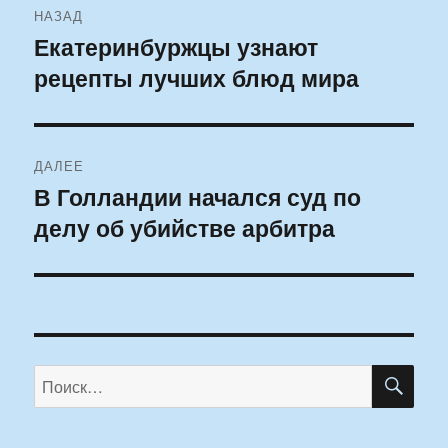
НАЗАД
по
Екатеринбуржцы узнают
Предыдущая
рецепты лучших блюд мира
запись:
записям
ДАЛЕЕ
В Голландии начался суд по
Следующая
делу об убийстве арбитра
запись:
ПО
Искать: