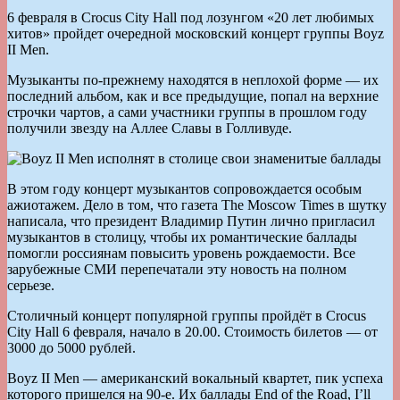
6 февраля в Crocus City Hall под лозунгом «20 лет любимых
хитов» пройдет очередной московский концерт группы Boyz
II Men.
Музыканты по-прежнему находятся в неплохой форме — их
последний альбом, как и все предыдущие, попал на верхние
строчки чартов, а сами участники группы в прошлом году
получили звезду на Аллее Славы в Голливуде.
В этом году концерт музыкантов сопровождается особым
ажиотажем. Дело в том, что газета The Moscow Times в шутку
написала, что президент Владимир Путин лично пригласил
музыкантов в столицу, чтобы их романтические баллады
помогли россиянам повысить уровень рождаемости. Все
зарубежные СМИ перепечатали эту новость на полном
серьезе.
Столичный концерт популярной группы пройдёт в Crocus
City Hall 6 февраля, начало в 20.00. Стоимость билетов — от
3000 до 5000 рублей.
Boyz II Men — американский вокальный квартет, пик успеха
которого пришелся на 90-е. Их баллады End of the Road, I’ll