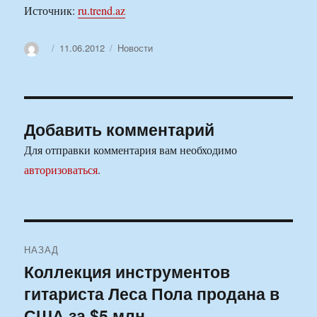
Источник:
ru.trend.az
Автор
Опубликовано
Рубрики
11.06.2012
Новости
Добавить комментарий
Для отправки комментария вам необходимо
авторизоваться
.
Навигация
НАЗАД
по
Коллекция инструментов
Предыдущая
гитариста Леса Пола продана в
запись:
записям
США за $5 млн