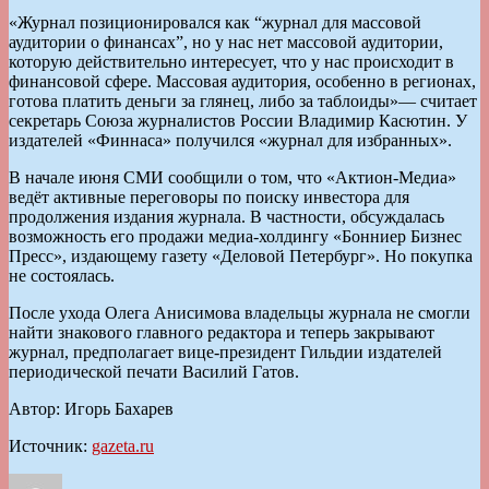
«Журнал позиционировался как “журнал для массовой
аудитории о финансах”, но у нас нет массовой аудитории,
которую действительно интересует, что у нас происходит в
финансовой сфере. Массовая аудитория, особенно в регионах,
готова платить деньги за глянец, либо за таблоиды»— считает
секретарь Союза журналистов России Владимир Касютин. У
издателей «Финнаса» получился «журнал для избранных».
В начале июня СМИ сообщили о том, что «Актион-Медиа»
ведёт активные переговоры по поиску инвестора для
продолжения издания журнала. В частности, обсуждалась
возможность его продажи медиа-холдингу «Бонниер Бизнес
Пресс», издающему газету «Деловой Петербург». Но покупка
не состоялась.
После ухода Олега Анисимова владельцы журнала не смогли
найти знакового главного редактора и теперь закрывают
журнал, предполагает вице-президент Гильдии издателей
периодической печати Василий Гатов.
Автор: Игорь Бахарев
Источник:
gazeta.ru