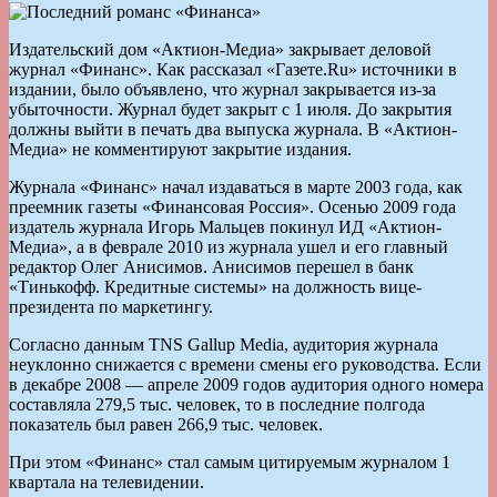
Издательский дом «Актион-Медиа» закрывает деловой
журнал «Финанс». Как рассказал «Газете.Ru» источники в
издании, было объявлено, что журнал закрывается из-за
убыточности. Журнал будет закрыт с 1 июля. До закрытия
должны выйти в печать два выпуска журнала. В «Актион-
Медиа» не комментируют закрытие издания.
Журнала «Финанс» начал издаваться в марте 2003 года, как
преемник газеты «Финансовая Россия». Осенью 2009 года
издатель журнала Игорь Мальцев покинул ИД «Актион-
Медиа», а в феврале 2010 из журнала ушел и его главный
редактор Олег Анисимов. Анисимов перешел в банк
«Тинькофф. Кредитные системы» на должность вице-
президента по маркетингу.
Согласно данным TNS Gallup Media, аудитория журнала
неуклонно снижается с времени смены его руководства. Если
в декабре 2008 — апреле 2009 годов аудитория одного номера
составляла 279,5 тыс. человек, то в последние полгода
показатель был равен 266,9 тыс. человек.
При этом «Финанс» стал самым цитируемым журналом 1
квартала на телевидении.