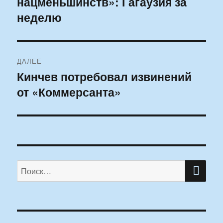
нацменьшинств»: Гагаузия за
неделю
ДАЛЕЕ
Кинчев потребовал извинений
Следующая
от «Коммерсанта»
запись:
ПО
Искать: