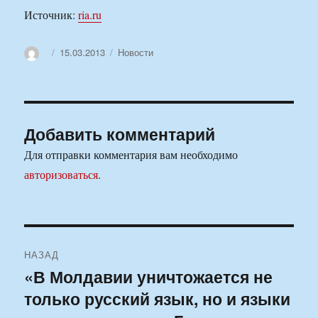
Источник:
ria.ru
Автор
Опубликовано
Рубрики
15.03.2013
Новости
Добавить комментарий
Для отправки комментария вам необходимо
авторизоваться
.
Навигация
НАЗАД
по
«В Молдавии уничтожается не
Предыдущая
только русский язык, но и языки
запись:
записям