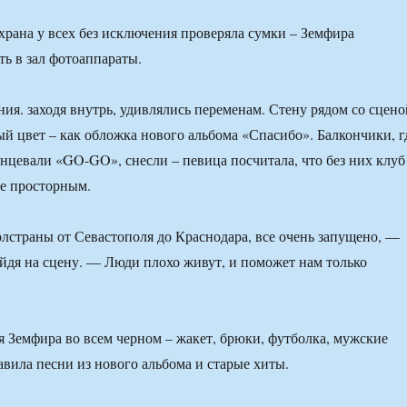
охрана у всех без исключения проверяла сумки – Земфира
ть в зал фотоаппараты.
ния. заходя внутрь, удивлялись переменам. Стену рядом со сцено
ый цвет – как обложка нового альбома «Спасибо». Балкончики, г
нцевали «GO-GO», снесли – певица посчитала, что без них клуб
ее просторным.
страны от Севастополя до Краснодара, все очень запущено, —
ыйдя на сцену. — Люди плохо живут, и поможет нам только
 Земфира во всем черном – жакет, брюки, футболка, мужские
вила песни из нового альбома и старые хиты.