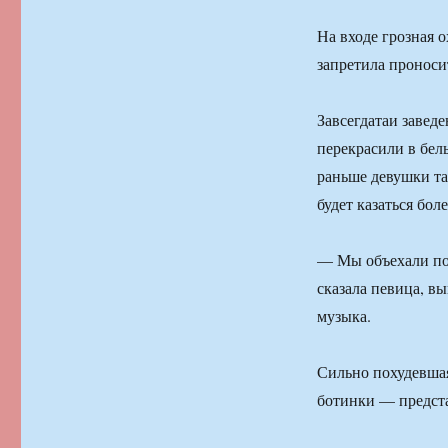
На входе грозная 
запретила проноси
Завсегдатаи заведе
перекрасили в бел
раньше девушки та
будет казаться бол
— Мы объехали пол
сказала певица, в
музыка.
Сильно похудевшая
ботинки — предста