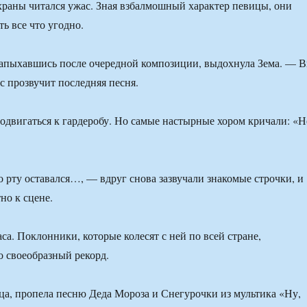
охраны читался ужас. Зная взбалмошный характер певицы, они
ь все что угодно.
апыхавшись после очередной композиции, выдохнула Зема. — 
с прозвучит последняя песня.
продвигаться к гардеробу. Но самые настырные хором кричали: «Н
о рту оставался…, — вдруг снова зазвучали знакомые строчки, и
но к сцене.
са. Поклонники, которые колесят с ней по всей стране,
о своеобразный рекорд.
а, пропела песню Деда Мороза и Снегурочки из мультика «Ну,