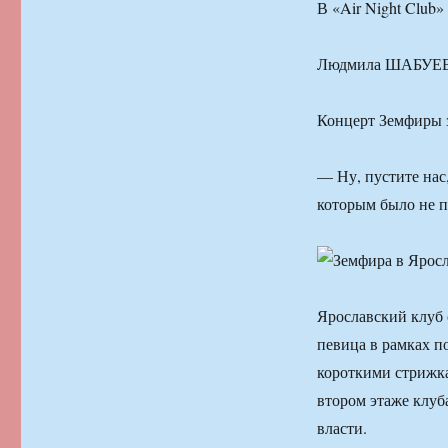
В «Air Night Club»
Людмила ШАБУЕВА
Концерт Земфиры з
— Ну, пустите нас
которым было не п
Ярославский клуб 
певица в рамках п
короткими стрижка
втором этаже клуб
власти.