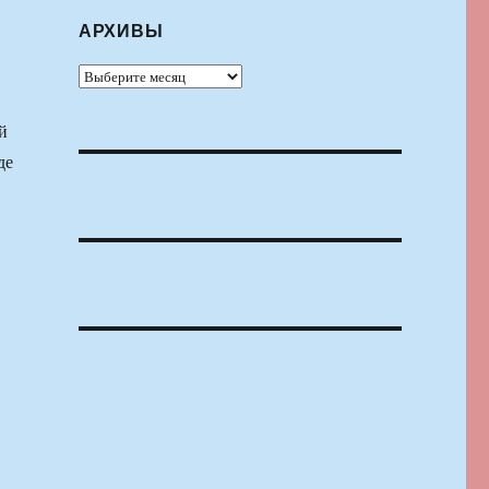
АРХИВЫ
Архивы
й
де