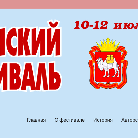
ской песни
Главная
О фестивале
История
Авторс