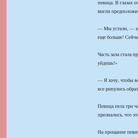
певица. В глазах 
могли предположит
— Мы устали, — з
еще больше! Сейча
Часть зала стала 
уйдешь!»
— Я хочу, чтобы в
все ринулись обрат
Певица пела три ча
признались, что эт
На прощание певиц