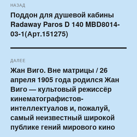
НАЗАД
по
Поддон для душевой кабины
Предыдущая
Radaway Paros D 140 MBD8014-
запись:
записям
03-1(Арт.151275)
ДАЛЕЕ
Жан Виго. Вне матрицы / 26
Следующая
апреля 1905 года родился Жан
запись:
Виго — культовый режиссёр
кинематографистов-
интеллектуалов и, пожалуй,
самый неизвестный широкой
публике гений мирового кино