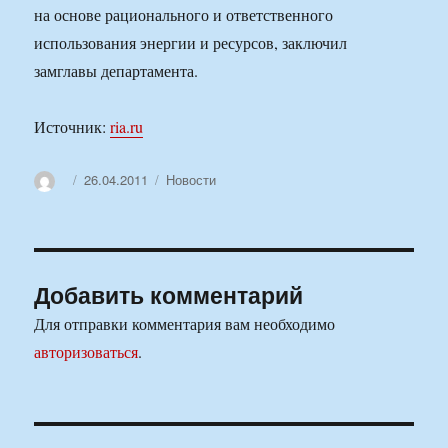
на основе рационального и ответственного
использования энергии и ресурсов, заключил
замглавы департамента.
Источник:
ria.ru
Автор
Опубликовано
Рубрики
26.04.2011
Новости
Добавить комментарий
Для отправки комментария вам необходимо
авторизоваться
.
Навигация