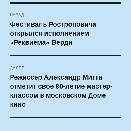
Навигация
НАЗАД
по
Фестиваль Ростроповича
Предыдущая
открылся исполнением
запись:
записям
«Реквиема» Верди
ДАЛЕЕ
Режиссер Александр Митта
Следующая
отметит свое 80-летие мастер-
запись:
классом в московском Доме
кино