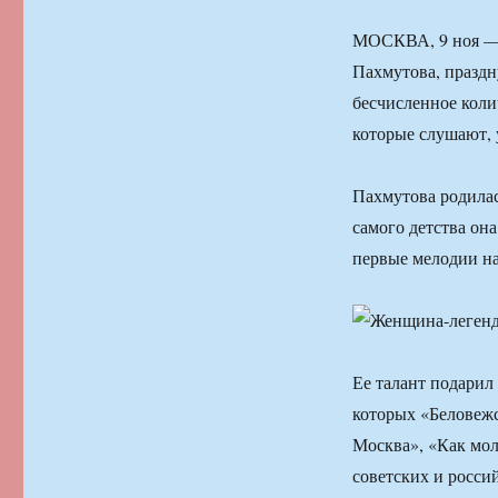
МОСКВА, 9 ноя — 
Пахмутова, праздн
бесчисленное кол
которые слушают, у
Пахмутова родилас
самого детства он
первые мелодии на
Ее талант подарил
которых «Беловежс
Москва», «Как мол
советских и росси