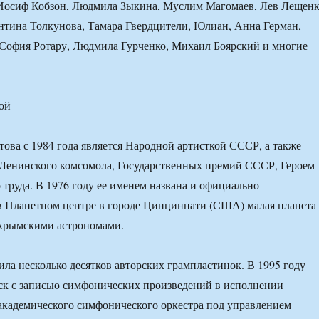
 Иосиф Кобзон, Людмила Зыкина, Муслим Магомаев, Лев Лещенк
нтина Толкунова, Тамара Гвердцители, Юлиан, Анна Герман,
 София Ротару, Людмила Гурченко, Михаил Боярский и многие
ой
ова с 1984 года является Народной артисткой СССР, а также
 Ленинского комсомола, Государственных премий СССР, Героем
 труда. В 1976 году ее именем названа и официально
в Планетном центре в городе Цинциннати (США) малая планета
 крымскими астрономами.
ла несколько десятков авторских грампластинок. В 1995 году
ск с записью симфонических произведений в исполнении
академического симфонического оркестра под управлением