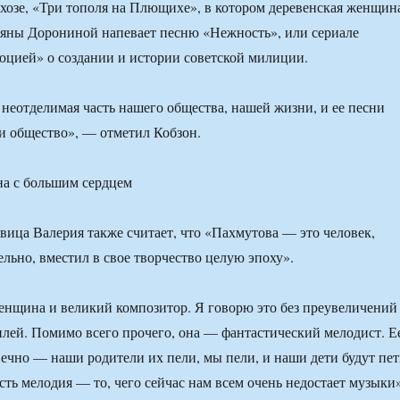
хозе, «Три тополя на Плющихе», в котором деревенская женщин
ьяны Дорониной напевает песню «Нежность», или сериале
цией» о создании и истории советской милиции.
неотделимая часть нашего общества, нашей жизни, и ее песни
и общество», — отметил Кобзон.
а с большим сердцем
евица Валерия также считает, что «Пахмутова — это человек,
ельно, вместил в свое творчество целую эпоху».
нщина и великий композитор. Я говорю это без преувеличений
илей. Помимо всего прочего, она — фантастический мелодист. Е
вечно — наши родители их пели, мы пели, и наши дети будут пет
сть мелодия — то, чего сейчас нам всем очень недостает музыки»