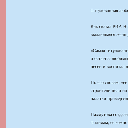
Титулованная люб
Как сказал РИА Но
выдающаяся женщ
«Самая титулованн
и остается любимы
песен и воспитал н
По его словам, «ее
строители пели на
палатки примерзал
Пахмутова создал
фильмам, ее композ