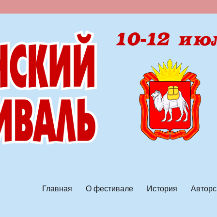
ской песни
Главная
О фестивале
История
Авторс