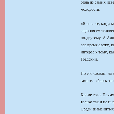
одна из самых изв
молодости.
«Я спел ее, когда
еще совсем человек
по-другому. А Аля 
все время слежу, к
интерес к тому, ка
Градский.
По его словам, на
заметил «блеск за
Кроме того, Пахму
только так и не ин
Среди знаменитых 