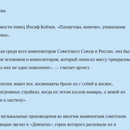
овь
вости певец Иосиф Кобзон, «Пахмутова, конечно, уникальная
ина».
ая среди всех композиторов Советского Союза и России, она бы
м человеком и композитором, который написал массу прекрасн
а них не одно поколение», — считает артист.
 песни знают все, космонавты брали их с собой в космос,
 огромных стройках, когда их летом кусали комары, а зимой их
и к настилу».
а музыкальные произведения ко многим знаменитым советским
иции звучат в «Девчатах», герои которого распевали их в