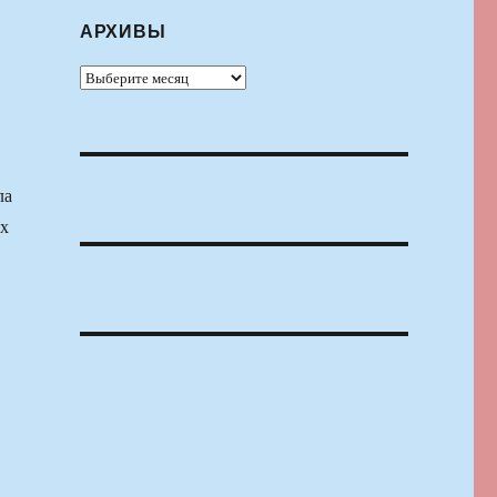
АРХИВЫ
Архивы
ла
ых