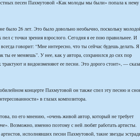
естных песен Пахмутовой «Как молоды мы были» попала к нему
 мне было 26 лет. Это было довольно необычно, поскольку молодо
 пел с точки зрения взрослого. Сегодня я ее пою правильнее. И
всегда говорит: “Мне интересно, что ты сейчас будешь делать. Я
ак ты ее меняешь”. У нее, как у автора, сохранился до сих пор
к трактуют и видоизменяют ее песни. Это дорого стоит», — сказ
 юбилейном концерте Пахмутовой он также спел эту песню и сно
интересованности» в глазах композитора.
това, по его мнению, «очень живой автор, который не требует
аче». Возможно, именно поэтому с ней любят работать артисты.
артистов, исполнявших песни Пахмутовой, такие звезды эстрад