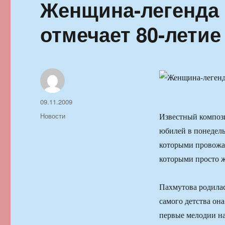
Женщина-легенда 
отмечает 80-летие
Автор
Опубликовано
09.11.2009
Рубрики
Новости
Известный композ
юбилей в понедель
которыми провожал
которыми просто ж
Пахмутова родилас
самого детства он
первые мелодии на