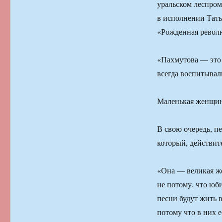
уральском леспром
в исполнении Тат
«Рожденная револю
«Пахмутова — это 
всегда воспитывал
Маленькая женщин
В свою очередь, п
который, действит
«Она — великая же
не потому, что юб
песни будут жить 
потому что в них е