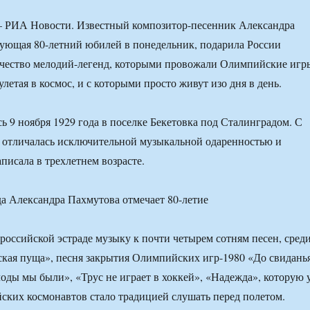
РИА Новости. Известный композитор-песенник Александра
ующая 80-летний юбилей в понедельник, подарила России
ичество мелодий-легенд, которыми провожали Олимпийские игр
летая в космос, и с которыми просто живут изо дня в день.
ь 9 ноября 1929 года в поселке Бекетовка под Сталинградом. С
а отличалась исключительной музыкальной одаренностью и
писала в трехлетнем возрасте.
 российской эстраде музыку к почти четырем сотням песен, сред
кая пуща», песня закрытия Олимпийских игр-1980 «До свиданья
оды мы были», «Трус не играет в хоккей», «Надежда», которую 
йских космонавтов стало традицией слушать перед полетом.