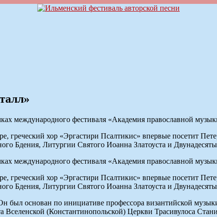
талл»
ах международного фестиваля «Академия православной музыки»
уре, греческий хор «Эргастири Псалтикис» впервые посетит Пет
ого Бдения, Литургии Святого Иоанна Златоуста и Двунадесяты
ах международного фестиваля «Академия православной музыки»
уре, греческий хор «Эргастири Псалтикис» впервые посетит Пет
ого Бдения, Литургии Святого Иоанна Златоуста и Двунадесяты
 Он был основан по инициативе профессора византийской музык
а Вселенской (Константинопольской) Церкви Трасивулоса Стани