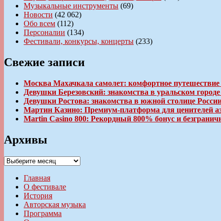
Музыкальные инструменты
(69)
Новости
(42 062)
Обо всем
(112)
Персоналии
(134)
Фестивали, конкурсы, концерты
(233)
Свежие записи
Москва Махачкала самолет: комфортное путешествие
Девушки Березовский: знакомства в уральском город
Девушки Ростова: знакомства в южной столице Росси
Мартин Казино: Премиум-платформа для ценителей а
Martin Casino 800: Рекордный 800% бонус и безгран
Архивы
Архивы
Главная
О фестивале
История
Авторская музыка
Программа