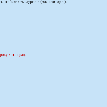
зантийских «мелургов» (композиторов).
троку хит-парада