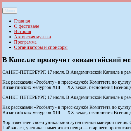
Перейти
к
Меню
Ильменский фестиваль авторской песни
содержимому
Главная
О фестивале
История
Авторская музыка
Программа
Организаторы и спонсоры
В Капелле прозвучит «византийский ме
САНКТ-ПЕТЕРБУРГ, 17 июля. В Академической Капелле в рамк
Как рассказали «Росбалту» в пресс-сдужбе Комиттета по культ
Византийских мелургов XIII — XX веков, песнопения Всенощн
САНКТ-ПЕТЕРБУРГ, 17 июля. В Академической Капелле в рамк
Как рассказали «Росбалту» в пресс-сдужбе Комиттета по культ
Византийских мелургов XIII — XX веков, песнопения Всенощн
Хор известнен своей уникальной аутентичной манерой пения.
Пайванаса, ученика знаменитого певца — старшего протопсалт