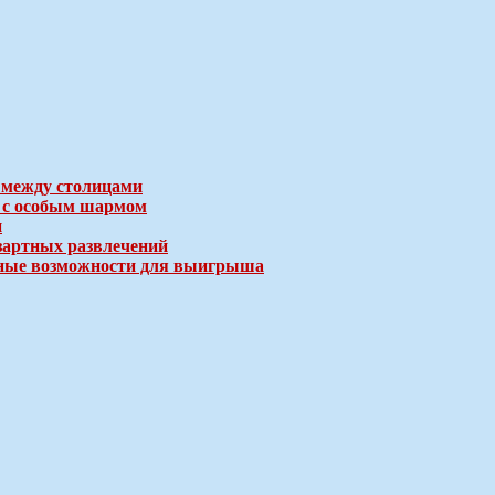
 между столицами
е с особым шармом
и
зартных развлечений
ичные возможности для выигрыша