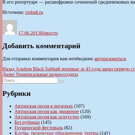
В его репертуаре — расшифровки сочинений средневековых ви
Источник:
rosbalt.ru
Автор
Опубликовано
Рубрики
17.06.2013
Новости
Добавить комментарий
Для отправки комментария вам необходимо
авторизоваться
.
Навигация
Предыдущая
Назад
Альбом Black Sabbath впервые за 43 года занял первую с
запись:
Следующая
Далее
Универсальные радиосолдаты
по
Искать:
запись:
Поиск
записям
Рубрики
Авторская песня в регионах
(107)
Авторская песня как движение
(120)
Авторская песня как искусство
(169)
Без рубрики
(145)
Грушинский фестиваль
(82)
Клубы, творческие объединения, театры
(141)