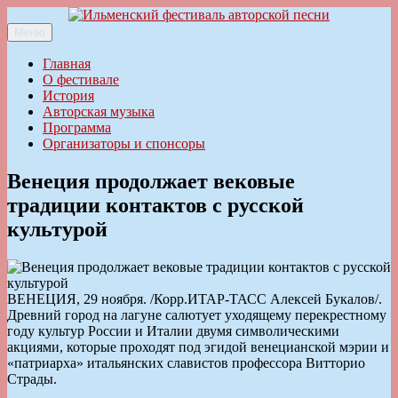
Перейти
к
Меню
Ильменский фестиваль авторской песни
содержимому
Главная
О фестивале
История
Авторская музыка
Программа
Организаторы и спонсоры
Венеция продолжает вековые
традиции контактов с русской
культурой
ВЕНЕЦИЯ, 29 ноября. /Корр.ИТАР-ТАСС Алексей Букалов/.
Древний город на лагуне салютует уходящему перекрестному
году культур России и Италии двумя символическими
акциями, которые проходят под эгидой венецианской мэрии и
«патриарха» итальянских славистов профессора Витторио
Страды.