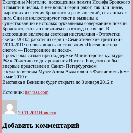
Екатерины Марголис, посвященная памяти Иосифа Бродского
и памяти в целом. В нее вошли серии работ, так или иначе,
выросших из чтения Бродского и размышлений, связанных с
ним. Они не иллюстрируют текст и вызваны к
существованию не столько буквальным содержанием поэзии
Бродского, сколько влиянием его взгляда на вещи. В
экспозицию включены световая инсталляция «Отпечатки
света» /2010/, работы из серии «Семиотические триптихи»
/2010-2011/ и новая видео- инсталляция «Посеянное под
снегом — Построенное на песке».
Проект был создан при поддержке Министерства культуры
РФ к 70-летию со дня рождения Иосифа Бродского и был
впервые представлен в Санкт- Петербургском
государственном Музее Анны Ахматовой в Фонтанном Доме
в мае 2010 г.
Выставка в Венеции будет открыта до 3 января 2012 г.
Источник:
itar-tass.com
Автор
Опубликовано
Рубрики
29.11.2011
Новости
Добавить комментарий