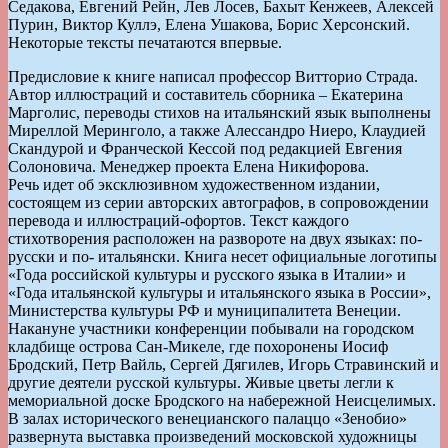
Седакова, Евгений Рейн, Лев Лосев, Бахыт Кенжеев, Алексей
Пурин, Виктор Куллэ, Елена Ушакова, Борис Херсонский.
Некоторые тексты печатаются впервые.
Предисловие к книге написал профессор Витторио Страда.
Автор иллюстраций и составитель сборника – Екатерина
Марголис, переводы стихов на итальянский язык выполнены
Миреллой Меринголо, а также Алессандро Ниеро, Клаудией
Скандурой и Франческой Кессой под редакцией Евгения
Солоновича. Менеджер проекта Елена Никифорова.
Речь идет об эксклюзивном художественном издании,
состоящем из серии авторских автографов, в сопровождении
перевода и иллюстраций-офортов. Текст каждого
стихотворения расположен на развороте на двух языках: по-
русски и по- итальянски. Книга несет официальные логотипы
«Года российской культуры и русского языка в Италии» и
«Года итальянской культуры и итальянского языка в России»,
Министерства культуры РФ и муниципалитета Венеции.
Накануне участники конференции побывали на городском
кладбище острова Сан-Микеле, где похоронены Иосиф
Бродский, Петр Вайль, Сергей Дягилев, Игорь Стравинский и
другие деятели русской культуры. Живые цветы легли к
мемориальной доске Бродского на набережной Неисцелимых.
В залах исторического венецианского палаццо «Зенобио»
развернута выставка произведений московской художницы