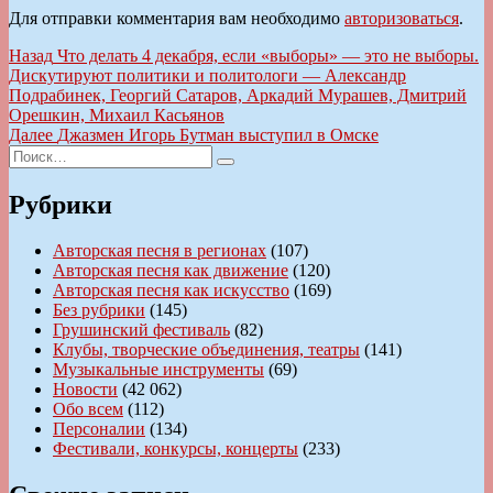
Для отправки комментария вам необходимо
авторизоваться
.
Навигация
Предыдущая
Назад
Что делать 4 декабря, если «выборы» — это не выборы.
запись:
Дискутируют политики и политологи — Александр
по
Подрабинек, Георгий Сатаров, Аркадий Мурашев, Дмитрий
записям
Орешкин, Михаил Касьянов
Следующая
Далее
Джазмен Игорь Бутман выступил в Омске
Искать:
запись:
Поиск
Рубрики
Авторская песня в регионах
(107)
Авторская песня как движение
(120)
Авторская песня как искусство
(169)
Без рубрики
(145)
Грушинский фестиваль
(82)
Клубы, творческие объединения, театры
(141)
Музыкальные инструменты
(69)
Новости
(42 062)
Обо всем
(112)
Персоналии
(134)
Фестивали, конкурсы, концерты
(233)