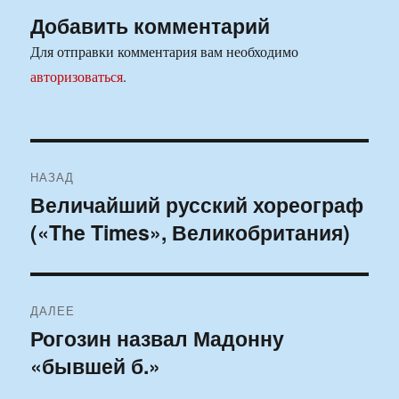
Добавить комментарий
Для отправки комментария вам необходимо
авторизоваться
.
Навигация
НАЗАД
по
Величайший русский хореограф
Предыдущая
(«The Times», Великобритания)
запись:
записям
ДАЛЕЕ
Рогозин назвал Мадонну
Следующая
«бывшей б.»
запись: