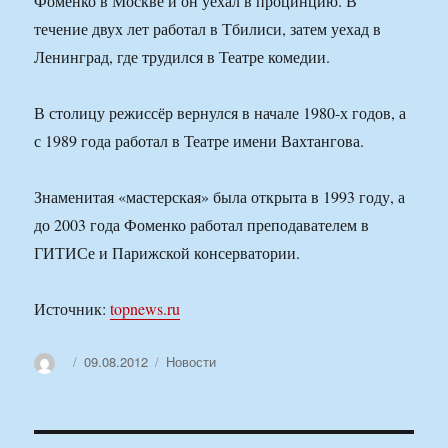
Фоменко в Москве и он уехал в процинцию. В
течение двух лет работал в Тбилиси, затем уехад в
Ленинград, где трудился в Театре комедии.
В столицу режиссёр вернулся в начале 1980-х годов, а
с 1989 года работал в Театре имени Вахтангова.
Знаменитая «мастерская» была открыта в 1993 году, а
до 2003 года Фоменко работал преподавателем в
ГИТИСе и Парижской консерватории.
Источник:
topnews.ru
Автор
Опубликовано
Рубрики
09.08.2012
Новости