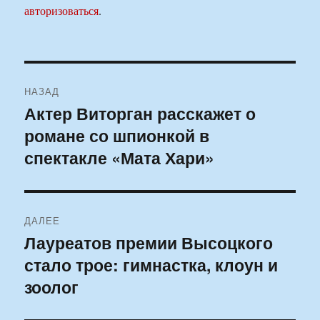
авторизоваться
.
Навигация
НАЗАД
по
Актер Виторган расскажет о
Предыдущая
романе со шпионкой в
запись:
записям
спектакле «Мата Хари»
ДАЛЕЕ
Лауреатов премии Высоцкого
Следующая
стало трое: гимнастка, клоун и
запись:
зоолог