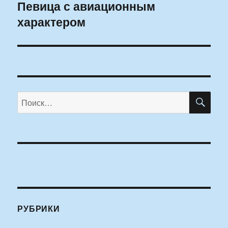
Певица с авиационным
Следующая
характером
запись:
ПО
Искать:
РУБРИКИ