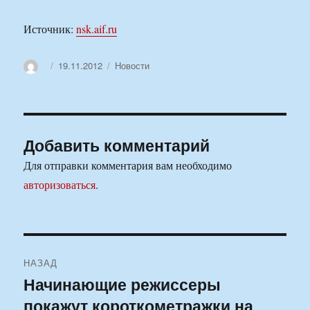
Источник:
nsk.aif.ru
Автор
Опубликовано
Рубрики
19.11.2012
Новости
Добавить комментарий
Для отправки комментария вам необходимо
авторизоваться
.
Навигация
НАЗАД
по
Начинающие режиссеры
Предыдущая
покажут короткометражки на
запись:
записям