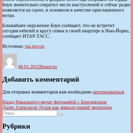
Боуи значительно сократил число выступлений и сейчас редко
появляется на сцене, в основном в качестве приглашенного
мэтра.
Ближайшее окружение Боуи сообщает, что он встретит
сегодня юбилей в кругу семьи в своей квартире в Нью-Йорке,
сообщает ИТАР-ТАСС.
Источник:
rus.ruvr.ru
Автор
Опубликовано
Рубрики
08.01.2012
Новости
Добавить комментарий
Для отправки комментария вам необходимо
авторизоваться
.
Навигация
Предыдущая
Назад
Навального мочат фотожабой с Березовским
запись:
Следующая
Далее
Александр Дулов как зеркало нашей эволюции
по
Искать:
запись:
Поиск
записям
Рубрики