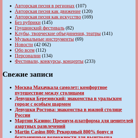
Авторская песня в регионах
(107)
Авторская песня как движение
(120)
Авторская песня как искусство
(169)
Без рубрики
(145)
Грушинский фестиваль
(82)
Клубы, творческие объединения, театры
(141)
Музыкальные инструменты
(69)
Новости
(42 062)
Обо всем
(112)
Персоналии
(134)
Фестивали, конкурсы, концерты
(233)
Свежие записи
Москва Махачкала самолет: комфортное
путешествие между столицами
Девушки Березовский: знакомства в уральском
городе с особым шармом
Девушки Ростова: знакомства в южной столице
России
Мартин Казино: Премиум-платформа для ценителей
азартных развлечений
Martin Casino 800: Рекордный 800% бонус и
безграничные возможности для выигрыша