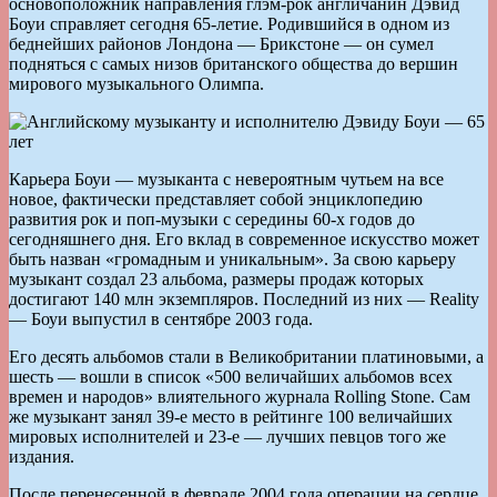
основоположник направления глэм-рок англичанин Дэвид
Боуи справляет сегодня 65-летие. Родившийся в одном из
беднейших районов Лондона — Брикстоне — он сумел
подняться с самых низов британского общества до вершин
мирового музыкального Олимпа.
Карьера Боуи — музыканта с невероятным чутьем на все
новое, фактически представляет собой энциклопедию
развития рок и поп-музыки с середины 60-х годов до
сегодняшнего дня. Его вклад в современное искусство может
быть назван «громадным и уникальным». За свою карьеру
музыкант создал 23 альбома, размеры продаж которых
достигают 140 млн экземпляров. Последний из них — Reality
— Боуи выпустил в сентябре 2003 года.
Его десять альбомов стали в Великобритании платиновыми, а
шесть — вошли в список «500 величайших альбомов всех
времен и народов» влиятельного журнала Rolling Stone. Сам
же музыкант занял 39-е место в рейтинге 100 величайших
мировых исполнителей и 23-е — лучших певцов того же
издания.
После перенесенной в феврале 2004 года операции на сердце