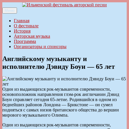
Перейти
к
Меню
Ильменский фестиваль авторской песни
содержимому
Главная
О фестивале
История
Авторская музыка
Программа
Организаторы и спонсоры
Английскому музыканту и
исполнителю Дэвиду Боуи — 65 лет
Один из выдающихся рок-музыкантов современности,
основоположник направления глэм-рок англичанин Дэвид
Боуи справляет сегодня 65-летие. Родившийся в одном из
беднейших районов Лондона — Брикстоне — он сумел
подняться с самых низов британского общества до вершин
мирового музыкального Олимпа.
Один из выдающихся рок-музыкантов современности,