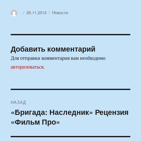
Автор
Опубликовано
Рубрики
29.11.2012
Новости
Добавить комментарий
Для отправки комментария вам необходимо
авторизоваться
.
Навигация
НАЗАД
по
«Бригада: Наследник» Рецензия
Предыдущая
«Фильм Про»
запись:
записям