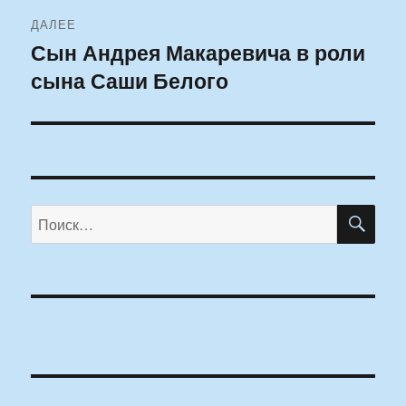
ДАЛЕЕ
Сын Андрея Макаревича в роли
Следующая
сына Саши Белого
запись:
ПО
Искать: