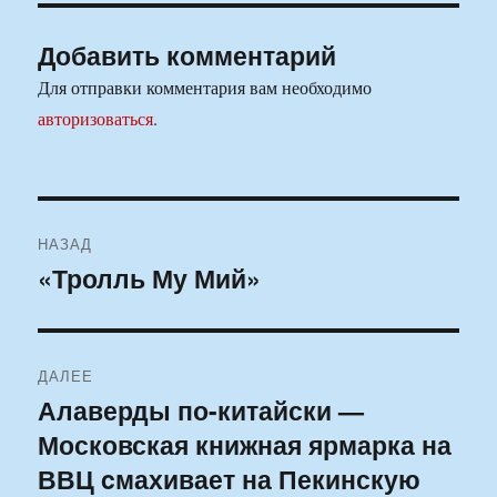
Добавить комментарий
Для отправки комментария вам необходимо
авторизоваться
.
Навигация
НАЗАД
по
«Тролль Му Мий»
Предыдущая
запись:
записям
ДАЛЕЕ
Алаверды по-китайски —
Следующая
Московская книжная ярмарка на
запись:
ВВЦ cмахивает на Пекинскую