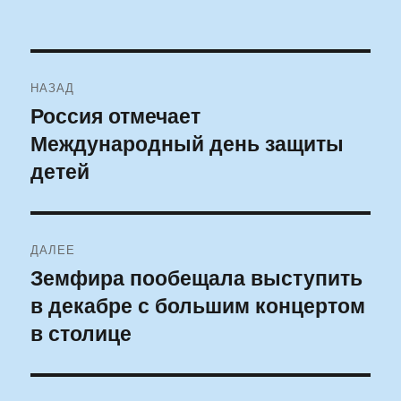
Навигация
НАЗАД
по
Россия отмечает
Предыдущая
Международный день защиты
запись:
записям
детей
ДАЛЕЕ
Земфира пообещала выступить
Следующая
в декабре с большим концертом
запись:
в столице