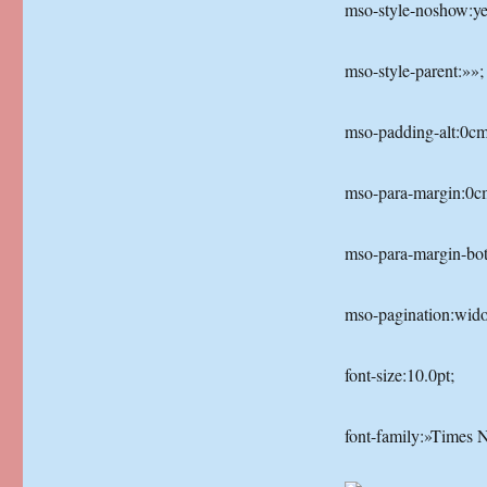
mso-style-noshow:ye
mso-style-parent:»»;
mso-padding-alt:0cm
mso-para-margin:0c
mso-para-margin-bot
mso-pagination:wid
font-size:10.0pt;
font-family:»Times