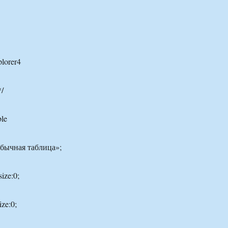
plorer4
*/
le
Обычная таблица»;
ize:0;
ize:0;