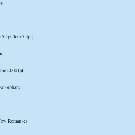
s;
 5.4pt 0cm 5.4pt;
m;
tom:.0001pt;
ow-orphan;
 New Roman»;}