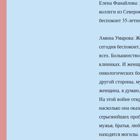
Елена Фанайлова:
коллеги из Северо
беспокоит 35-лет
Амина Умарова: Же
сегодня беспокоит,
всех. Большинство
клиниках. И женщи
онкологических бо
другой стороны, м
женщина, я думаю,
На этой войне отк
насколько она ока
серьезнейших про
мужья, братья, лю
находятся могилы.