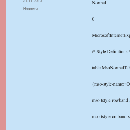
Автор
Опубликовано
21.11.2010
Normal
Рубрики
Новости
0
MicrosoftInternetEx
/* Style Definitions 
table.MsoNormalTab
{mso-style-name:»
mso-tstyle-rowband-s
mso-tstyle-colband-s