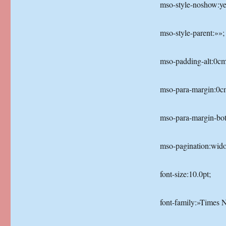
mso-style-noshow:ye
mso-style-parent:»»;
mso-padding-alt:0cm
mso-para-margin:0c
mso-para-margin-bot
mso-pagination:wid
font-size:10.0pt;
font-family:»Times