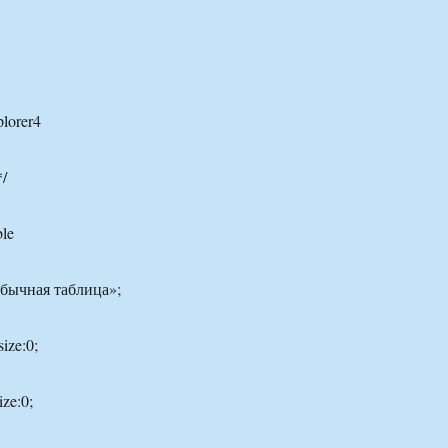
plorer4
*/
le
Обычная таблица»;
ize:0;
ize:0;