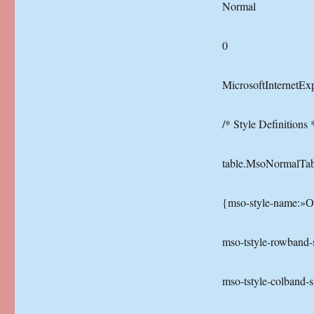
Normal
0
MicrosoftInternetEx
/* Style Definitions 
table.MsoNormalTab
{mso-style-name:»
mso-tstyle-rowband-s
mso-tstyle-colband-s