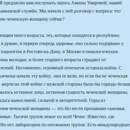
 Я предлагаю вам послушать запись Амины Умаровой, нашей
кавказской службы. Мы начали с ней разговор с вопроса: что
нюю чеченскую женщину сейчас?
нщин моего возраста, тех, которые находятся в республике,
 я думаю, в первую очередь здоровье, оно сильно подорвано у
 пациенток в Ростове-на-Дону, в Москве в онкологических
ны молодые, и более старшего возраста страдают от
лезней. Несомненно, огромный отпечаток оставила война. С
ужчины начали эту войну, они ее вели, но если бы не чеченская
 жертв на этой войне с мужской стороны было бы гораздо больш
рылось истинное лицо, истинная сущность чеченской женщины,
залась выносливой, сильной и авторитетной. Одна из
блем чеченской женщины — это без вести пропавшие сыновья,
бимые. Тысячи трупов лежат по всей Чечне. Известно, где
 Но нет лаборатории по опознанию трупов. Есть международные