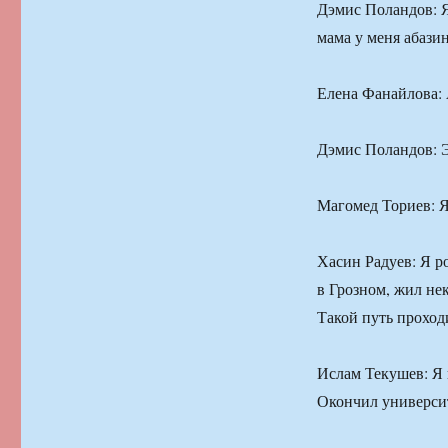
Дэмис Поландов: Я
мама у меня абазин
Елена Фанайлова: 
Дэмис Поландов: Э
Магомед Ториев: 
Хасин Радуев: Я р
в Грозном, жил не
Такой путь проход
Ислам Текушев: Я 
Окончил университ