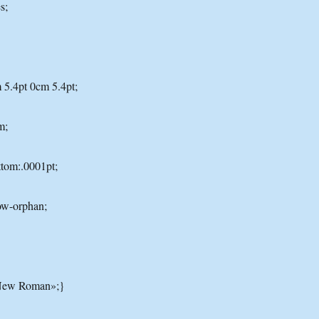
s;
 5.4pt 0cm 5.4pt;
m;
tom:.0001pt;
ow-orphan;
 New Roman»;}