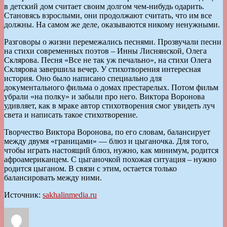
в детский дом считает своим долгом чем-нибудь одарить.
Становясь взрослыми, они продолжают считать, что им все
должны. На самом же деле, оказываются никому ненужными.
Разговоры о жизни перемежались песнями. Прозвучали песни
на стихи современных поэтов – Инны Лиснянской, Олега
Склярова. Песня «Все не так уж печально», на стихи Олега
Склярова завершила вечер. У стихотворения интересная
история. Оно было написано специально для
документального фильма о домах престарелых. Потом фильм
убрали «на полку» и забыли про него. Виктора Воронова
удивляет, как в мраке автор стихотворения смог увидеть луч
света и написать такое стихотворение.
Творчество Виктора Воронова, по его словам, балансирует
между двумя «границами» — блюз и цыганочка. Для того,
чтобы играть настоящий блюз, нужно, как минимум, родится
афроамериканцем. С цыганочкой похожая ситуация – нужно
родится цыганом. В связи с этим, остается только
балансировать между ними.
Источник:
sakhalinmedia.ru
Автор
Опубликовано
Рубрики