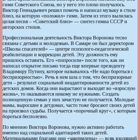
гимн Советского Союза, но у него это плохо получалось.
Виктор Геннадьевич решил помочь и написал музыку в стиле
блюз, на которую «положил» гимн. Затем из этого вылилась
целая песня – «Советский блюз» — синтез гимна СССР и
авторских стихов.
Профессиональная деятельность Виктора Воронова тесно
связана с детьми и молодежью. В Самаре он был директором
«Школы спасателей» — центре психолого-педагогической
реабилитации и коррекции детей. Эту должность ему
пришлось оставить. Его «попросили» после того, как он
написал открытое письмо тогда еще впервые президенту
Владимиру Путину, которое называлось «Не надо бороться с
беспризорностью». Речь в нем шла о том, что беспризорные
дети – результат социальной неадаптированности детей из
детских домов. Когда они вырастают и выходят во «взрослую
жизнь», то оказываются никому не нужными. Создать
полноценную семью у них зачастую не получается. Молодые
мамы, выросшие в детдомах, часто тоже бросают своих детей
на произвол судьбы. Получается «порочный круг», с которым
бороться бесполезно.
По мнению Виктора Воронова, нужно активно работать
именно над социальной адаптацией таких детей.
Материальными благами они «закормлены» — всяк входящий