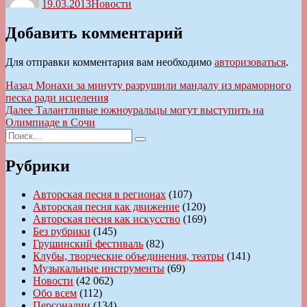
19.03.2013
Новости
Добавить комментарий
Для отправки комментария вам необходимо
авторизоваться
.
Навигация
Предыдущая
Назад
Монахи за минуту разрушили мандалу из мраморного
запись:
песка ради исцеления
по
Следующая
Далее
Талантливые южноуральцы могут выступить на
записям
запись:
Олимпиаде в Сочи
Искать:
Поиск
Рубрики
Авторская песня в регионах
(107)
Авторская песня как движение
(120)
Авторская песня как искусство
(169)
Без рубрики
(145)
Грушинский фестиваль
(82)
Клубы, творческие объединения, театры
(141)
Музыкальные инструменты
(69)
Новости
(42 062)
Обо всем
(112)
Персоналии
(134)