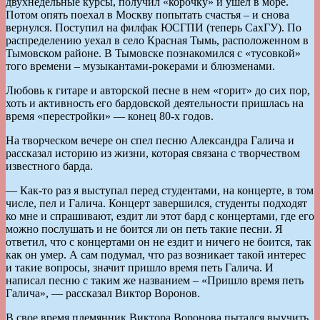
двухнедельные курсы, получил «корочку» и ушел в море.
Потом опять поехал в Москву попытать счастья – и снова
вернулся. Поступил на филфак ЮСГПИ (теперь СахГУ). По
распределению уехал в село Красная Тымь, расположенном в
Тымовском районе. В Тымовске познакомился с «тусовкой»
того времени – музыкантами-рокерами и блюзменами.
Любовь к гитаре и авторской песне в нем «горит» до сих пор,
хоть и активность его бардовской деятельности пришлась на
время «перестройки» — конец 80-х годов.
На творческом вечере он спел песню Александра Галича и
рассказал историю из жизни, которая связана с творчеством
известного барда.
— Как-то раз я выступал перед студентами, на концерте, в том
числе, пел и Галича. Концерт завершился, студенты подходят
ко мне и спрашивают, ездит ли этот бард с концертами, где его
можно послушать и не боится ли он петь такие песни. Я
ответил, что с концертами он не ездит и ничего не боится, так
как он умер. А сам подумал, что раз возникает такой интерес
и такие вопросы, значит пришло время петь Галича. И
написал песню с таким же названием – «Пришло время петь
Галича», — рассказал Виктор Воронов.
В свое время племянник Виктора Воронова пытался выучить