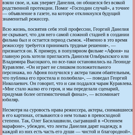
взяли свое, и, как уверяет Данелия, он обошелся без всякой
родственной протекции. Помог «Господин случай», а точнее
— объявление в газете, на которое откликнулся будущий
знаменитый режиссер.
Всю жизнь, посвятив себя этой профессии, Георгий Данелия
не скрывает, что для него самой сложной стадией в создании
фильма был и остается период съемок. «Именно в это время
режиссеру требуется принимать трудные решения», —
признается он. К примеру, в популярном фильме «Афоня» на
главную роль хотели пригласить Даниэля Ольбрыхского или
Владимира Высоцкого, но все-таки остановились на Леониде
Куравлеве. «Он играет не слишком положительного
персонажа, но Афоня получился у актера таким обаятельным,
что публика его простила и полюбила», — поведал Георгий
Николаевич. Он говорит, что и сам поддался чарам Куравлева.
«Мне стало жалко его героя, и мы переделали сценарий,
придумав более оптимистичный финал», — вспоминает
юбиляр.
Несмотря на суровость нрава режиссера, актеры, снимавшиеся
в его картинах, отзываются о нем только в превосходной
степени. Так, Олег Басилашвили, сыгравший в «Осеннем
марафоне», убежден, что ленты Данелия дарят надежду, в
каждой из них есть часть его души — чистой и благородной».