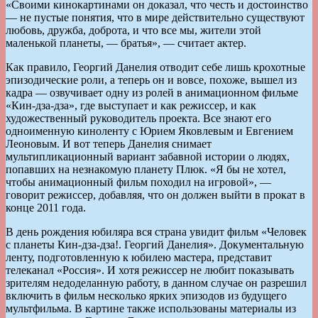
«Своими кинокартинами он доказал, что честь и достоинство
— не пустые понятия, что в мире действительно существуют
любовь, дружба, доброта, и что все мы, жители этой
маленькой планеты, — братья», — считает актер.
Как правило, Георгий Данелия отводит себе лишь крохотные
эпизодические роли, а теперь он и вовсе, похоже, вышел из
кадра — озвучивает одну из ролей в анимационном фильме
«Кин-дза-дза», где выступает и как режиссер, и как
художественный руководитель проекта. Все знают его
одноименную киноленту с Юрием Яковлевым и Евгением
Леоновым. И вот теперь Данелия снимает
мультипликационный вариант забавной истории о людях,
попавших на незнакомую планету Плюк. «Я бы не хотел,
чтобы анимационный фильм походил на игровой», —
говорит режиссер, добавляя, что он должен выйти в прокат в
конце 2011 года.
В день рождения юбиляра вся страна увидит фильм «Человек
с планеты Кин-дза-дза!. Георгий Данелия». Документальную
ленту, подготовленную к юбилею мастера, представит
телеканал «Россия». И хотя режиссер не любит показывать
зрителям недоделанную работу, в данном случае он разрешил
включить в фильм несколько ярких эпизодов из будущего
мультфильма. В картине также использованы материалы из