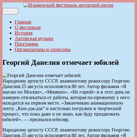
Перейти
к
Меню
Ильменский фестиваль авторской песни
содержимому
Главная
О фестивале
История
Авторская музыка
Программа
Организаторы и спонсоры
Георгий Данелия отмечает юбилей
Народному артисту СССР, знаменитому режиссеру Георгию
Данелия 25 августа исполняется 80 лет. Автор фильмов «Я
шагаю по Москве», «Мимино», «Не горюй» и в этот день не
намерен отвлекаться от работы, которая по-прежнему у него
находится на первом месте. «Заканчиваю анимационную
ленту „Кин-дза-дза“ и настолько погружен в творческий
процесс, что пока даже и не знаю, как буду праздновать
юбилей», — признался юбиляр.
Народному артисту СССР, знаменитому режиссеру Георгию
Данелия 25 августа исполняется 80 лет. Автор фильмов «Я