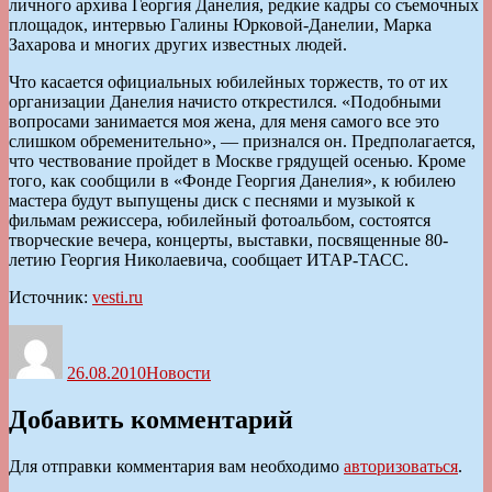
личного архива Георгия Данелия, редкие кадры со съемочных
площадок, интервью Галины Юрковой-Данелии, Марка
Захарова и многих других известных людей.
Что касается официальных юбилейных торжеств, то от их
организации Данелия начисто открестился. «Подобными
вопросами занимается моя жена, для меня самого все это
слишком обременительно», — признался он. Предполагается,
что чествование пройдет в Москве грядущей осенью. Кроме
того, как сообщили в «Фонде Георгия Данелия», к юбилею
мастера будут выпущены диск с песнями и музыкой к
фильмам режиссера, юбилейный фотоальбом, состоятся
творческие вечера, концерты, выставки, посвященные 80-
летию Георгия Николаевича, сообщает ИТАР-ТАСС.
Источник:
vesti.ru
Автор
Опубликовано
Рубрики
26.08.2010
Новости
Добавить комментарий
Для отправки комментария вам необходимо
авторизоваться
.