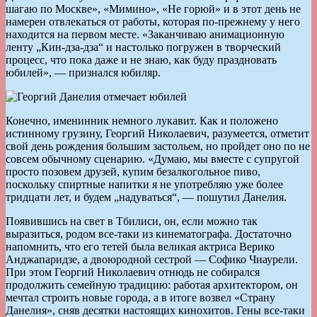
шагаю по Москве», «Мимино», «Не горюй» и в этот день не
намерен отвлекаться от работы, которая по-прежнему у него
находится на первом месте. «Заканчиваю анимационную
ленту „Кин-дза-дза“ и настолько погружен в творческий
процесс, что пока даже и не знаю, как буду праздновать
юбилей», — признался юбиляр.
Конечно, именинник немного лукавит. Как и положено
истинному грузину, Георгий Николаевич, разумеется, отметит
свой день рождения большим застольем, но пройдет оно по не
совсем обычному сценарию. «Думаю, мы вместе с супругой
просто позовем друзей, купим безалкогольное пиво,
поскольку спиртные напитки я не употребляю уже более
тридцати лет, и будем „надуваться“, — пошутил Данелия.
Появившись на свет в Тбилиси, он, если можно так
выразиться, родом все-таки из кинематографа. Достаточно
напомнить, что его тетей была великая актриса Верико
Анджапаридзе, а двоюродной сестрой — Софико Чиаурели.
При этом Георгий Николаевич отнюдь не собирался
продолжить семейную традицию: работая архитектором, он
мечтал строить новые города, а в итоге возвел «Страну
Данелия», сняв десятки настоящих кинохитов. Гены все-таки