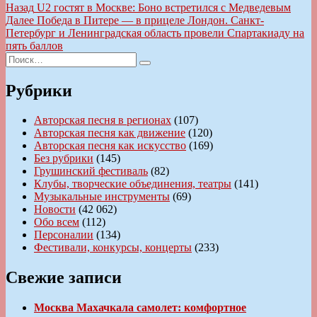
Навигация
Предыдущая
Назад
U2 гостят в Москве: Боно встретился с Медведевым
запись:
Следующая
Далее
Победа в Питере — в прицеле Лондон. Санкт-
по
запись:
Петербург и Ленинградская область провели Спартакиаду на
записям
пять баллов
Искать:
Поиск
Рубрики
Авторская песня в регионах
(107)
Авторская песня как движение
(120)
Авторская песня как искусство
(169)
Без рубрики
(145)
Грушинский фестиваль
(82)
Клубы, творческие объединения, театры
(141)
Музыкальные инструменты
(69)
Новости
(42 062)
Обо всем
(112)
Персоналии
(134)
Фестивали, конкурсы, концерты
(233)
Свежие записи
Москва Махачкала самолет: комфортное