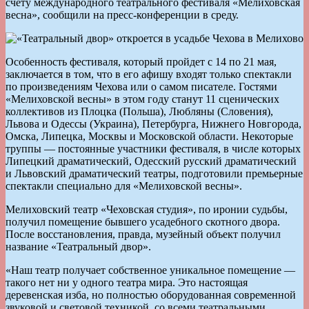
счету международного театрального фестиваля «Мелиховская
весна», сообщили на пресс-конференции в среду.
Особенность фестиваля, который пройдет с 14 по 21 мая,
заключается в том, что в его афишу входят только спектакли
по произведениям Чехова или о самом писателе. Гостями
«Мелиховской весны» в этом году станут 11 сценических
коллективов из Плоцка (Польша), Любляны (Словения),
Львова и Одессы (Украина), Петербурга, Нижнего Новгорода,
Омска, Липецка, Москвы и Московской области. Некоторые
труппы — постоянные участники фестиваля, в числе которых
Липецкий драматический, Одесский русский драматический
и Львовский драматический театры, подготовили премьерные
спектакли специально для «Мелиховской весны».
Мелиховский театр «Чеховская студия», по иронии судьбы,
получил помещение бывшего усадебного скотного двора.
После восстановления, правда, музейный объект получил
название «Театральный двор».
«Наш театр получает собственное уникальное помещение —
такого нет ни у одного театра мира. Это настоящая
деревенская изба, но полностью оборудованная современной
звуковой и световой техникой, со всеми театральными