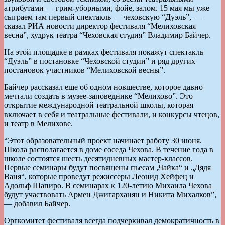
атрибутами — грим-уборными, фойе, залом. 15 мая мы уже
сыграем там первый спектакль — чеховскую “Дуэль”, —
сказал РИА новости директор фестиваля “Мелиховская
весна”, худрук театра “Чеховская студия” Владимир Байчер.
На этой площадке в рамках фестиваля покажут спектакль
“Дуэль” в постановке “Чеховской студии” и ряд других
постановок участников “Мелиховской весны”.
Байчер рассказал еще об одном новшестве, которое давно
мечтали создать в музее-заповеднике “Мелихово”. Это
открытие международной театральной школы, которая
включает в себя и театральные фестивали, и конкурсы чтецов,
и театр в Мелихове.
“Этот образовательный проект начинает работу 30 июня.
Школа располагается в доме соседа Чехова. В течение года в
школе состоятся шесть десятидневных мастер-классов.
Первые семинары будут посвящены пьесам „Чайка“ и „Дядя
Ваня“, которые проведут режиссеры Леонид Хейфец и
Адольф Шапиро. В семинарах к 120-летию Михаила Чехова
будут участвовать Армен Джигарханян и Никита Михалков”,
— добавил Байчер.
Оргкомитет фестиваля всегда подчеркивал демократичность в