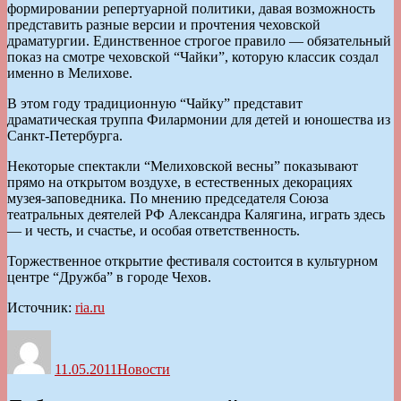
формировании репертуарной политики, давая возможность
представить разные версии и прочтения чеховской
драматургии. Единственное строгое правило — обязательный
показ на смотре чеховской “Чайки”, которую классик создал
именно в Мелихове.
В этом году традиционную “Чайку” представит
драматическая труппа Филармонии для детей и юношества из
Санкт-Петербурга.
Некоторые спектакли “Мелиховской весны” показывают
прямо на открытом воздухе, в естественных декорациях
музея-заповедника. По мнению председателя Союза
театральных деятелей РФ Александра Калягина, играть здесь
— и честь, и счастье, и особая ответственность.
Торжественное открытие фестиваля состоится в культурном
центре “Дружба” в городе Чехов.
Источник:
ria.ru
Автор
Опубликовано
Рубрики
11.05.2011
Новости