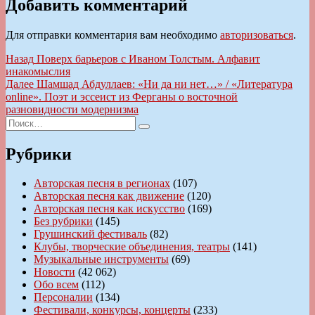
Добавить комментарий
Для отправки комментария вам необходимо
авторизоваться
.
Навигация
Предыдущая
Назад
Поверх барьеров с Иваном Толстым. Алфавит
запись:
инакомыслия
по
Следующая
Далее
Шамшад Абдуллаев: «Ни да ни нет…» / «Литература
записям
запись:
online». Поэт и эссеист из Ферганы о восточной
разновидности модернизма
Искать:
Поиск
Рубрики
Авторская песня в регионах
(107)
Авторская песня как движение
(120)
Авторская песня как искусство
(169)
Без рубрики
(145)
Грушинский фестиваль
(82)
Клубы, творческие объединения, театры
(141)
Музыкальные инструменты
(69)
Новости
(42 062)
Обо всем
(112)
Персоналии
(134)
Фестивали, конкурсы, концерты
(233)