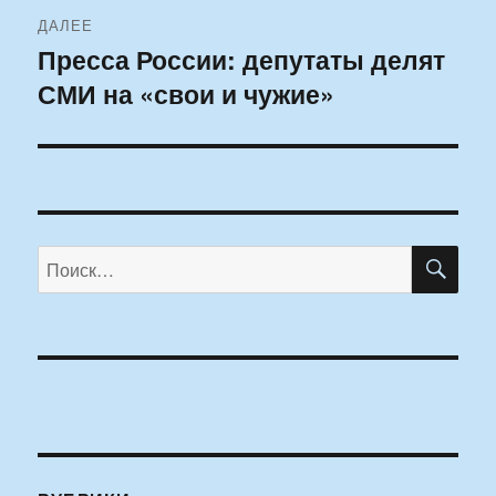
ДАЛЕЕ
Пресса России: депутаты делят
Следующая
СМИ на «свои и чужие»
запись:
ПО
Искать: