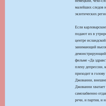
немецкий, чехо-сл
малейших следов н
экзотических реги
Если карловарские
подают их в утрир
центре исландско
занимающий высок
демонстрирующий в
фильме «Да здравс
плену депрессии, 
приходит в голову 
Джованни, внешне
Джованни хватает 
самозабвенно отда
речи, и партия, и 