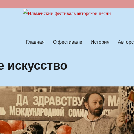
ской песни
Главная
О фестивале
История
Авторс
е искусство