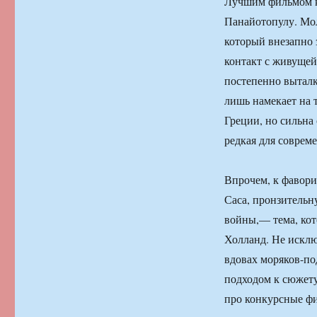
Лучшим фильмом ко
Панайотопулу. Мол
который внезапно 
контакт с живущей
постепенно выталк
лишь намекает на 
Греции, но сильна 
редкая для совреме
Впрочем, к фавори
Саса, пронзитель
войны,— тема, кот
Холланд. Не исклю
вдовах моряков-по
подходом к сюжету
про конкурсные фи