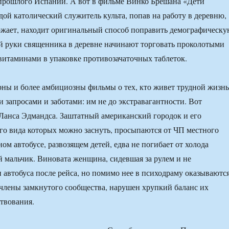
прошлого Испании. А вот в фильме Винко Брешана «Дети
ой католический служитель культа, попав на работу в деревню,
ожает, находит оригинальный способ поправить демографическ
й руки священника в деревне начинают торговать проколотыми
витаминами в упаковке противозачаточных таблеток.
рны и более амбициозны фильмы о тех, кто живет трудной жизн
и запросами и заботами: им не до экстравагантности. Вот
Ланса Эдмандса. Заштатный американский городок и его
ого вида которых можно заснуть, просыпаются от ЧП местного
ом автобусе, развозящем детей, едва не погибает от холода
 мальчик. Виновата женщина, сидевшая за рулем и не
 автобуса после рейса, но помимо нее в психодраму оказываютс
члены замкнутого сообщества, нарушен хрупкий баланс их
твования.