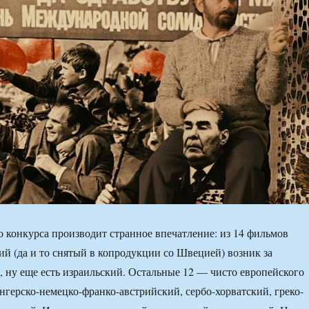
о конкурса производит странное впечатление: из 14 фильмов
ий (да и то снятый в копродукции со Швецией) возник за
 ну еще есть израильский. Остальные 12 — чисто европейского
нгерско-немецко-франко-австрийский, сербо-хорватский, греко-