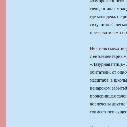
«замороженного» 
священника» молод
где молодежь не р
ситуацию. С легко
презервативами и 
Не столь смехотво
с ее элементарным
«Лазурная птица» 
обитатели, от одн
масштаба: в школьн
ненароком забытый
проверившая салон
вовлечены другие 
совместного сущес