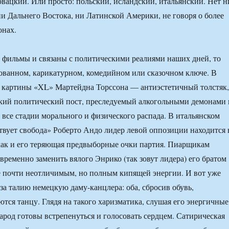
овацкий. Или просто: польский, исландский, итальянский. Нет н
и Дальнего Востока, ни Латинской Америки, не говоря о более
онах.
 фильмы и связаны с политическими реалиями наших дней, то
ованном, карикатурном, комедийном или сказочном ключе. В
й картины «XL» Мартейдна Торссона — антиэстетичный толстяк,
ий политический пост, преследуемый алкогольными демонами 
се стадии морального и физического распада. В итальянском
твует свобода» Роберто Андо лидер левой оппозиции находится 
как и его теряющая предвыборные очки партия. Пиарщикам
временно заменить вялого Энрико (так зовут лидера) его братом
 почти неотличимым, но полным кипящей энергии. И вот уже
за талию немецкую даму-канцлера: оба, сбросив обувь,
ются танцу. Глядя на такого харизматика, слушая его энергичные
народ готовы встрепенуться и голосовать сердцем. Сатирическая