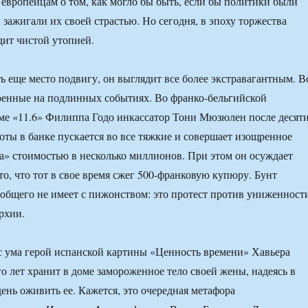
 европейцам о том, как могло бы быть, если бы политики были
 зажигали их своей страстью. Но сегодня, в эпоху торжества
дит чистой утопией.
ть еще место подвигу, он выглядит все более экстравагантным. В
оенные на подлинных событиях. Во франко-бельгийской
ме «11.6» Филиппа Годо инкассатор Тони Мюзюлен после десят
оты в банке пускается во все тяжкие и совершает изощренное
а» стоимостью в несколько миллионов. При этом он осуждает
то, что тот в свое время сжег 500-франковую купюру. Бунт
бщего не имеет с пижонством: это протест против униженност
рхии.
с ума герой испанской картины «Ценность времени» Хавьера
го лет хранит в доме замороженное тело своей жены, надеясь в
ень оживить ее. Кажется, это очередная метафора