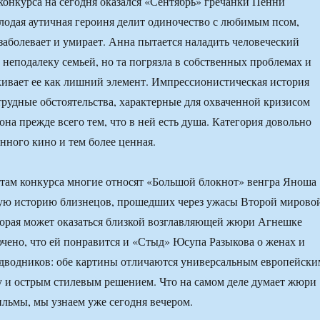
нкурса на сегодня оказался «Сентябрь» гречанки Пенни
одая аутичная героиня делит одиночество с любимым псом,
заболевает и умирает. Анна пытается наладить человеческий
 неподалеку семьей, но та погрязла в собственных проблемах и
ивает ее как лишний элемент. Импрессионистическая история
трудные обстоятельства, характерные для охваченной кризисом
она прежде всего тем, что в ней есть душа. Категория довольно
нного кино и тем более ценная.
там конкурса многие относят «Большой блокнот» венгра Яноша
ную историю близнецов, прошедших через ужасы Второй мирово
орая может оказаться близкой возглавляющей жюри Агнешке
чено, что ей понравится и «Стыд» Юсупа Разыкова о женах и
дводников: обе картины отличаются универсальным европейски
 и острым стилевым решением. Что на самом деле думает жюри
льмы, мы узнаем уже сегодня вечером.