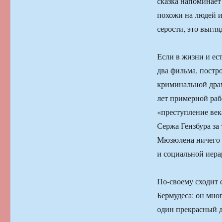
сказка напоминает
похожи на людей и
серости, это выгля
Если в жизни и ес
два фильма, постр
криминальной дра
лет примерной раб
«преступление век
Сержа Гензбура за 
Мюзюлена ничего о
и социальной иера
По-своему сходит 
Бермудеса: он мно
один прекрасный д