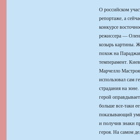
О российском учас
репортаже, а сейч
конкурсе восточно
режиссера — Олена
козырь картины. 
похож на Параджан
темперамент. Киев
Марчелло Мастроян
использовал сам г
страдания на зоне
герой оправдывает
больше все-таки е
показывающий уми
и получив знаки п
героя. На самом де