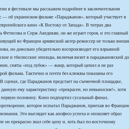
тии в фестивале мы расскажем подробнее в заключительном
ас — об украинском фильме «Параджанов», который участвует в
европейского кино «К Востоку от Запада». В титрах два
 Фетисова и Серж Аведикян, он же играет героя, и это главный
Живущий во Франции армянский актер-режиссер не только внеш
ова, но довольно убедительно воспроизводит его взрывной
ские и тбилисские эпизоды, включая визит в параджановский д
ни, сняты «под лубок» — жанр, который ценил и не раз
ерой фильма. Тактично и почти без клюквы показаны его
. В сценах, где Параджанов предстает на съемочной площадке,
 данную ему характеристику «прекрасен, но невыносим!», хотя
е первую половину. Кино подпортил сусальный финал,
ротворение, которое испытал Параджанов, приехав во Франци
ризнания. Это выглядит как апофеоз успеха и опошляет образ
ле он прекрасно знал себе цену и, хоть был по-восточному