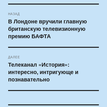
Навигация
НАЗАД
по
В Лондоне вручили главную
Предыдущая
британскую телевизионную
запись:
записям
премию БАФТА
ДАЛЕЕ
Телеканал «История»:
Следующая
интересно, интригующе и
запись:
познавательно