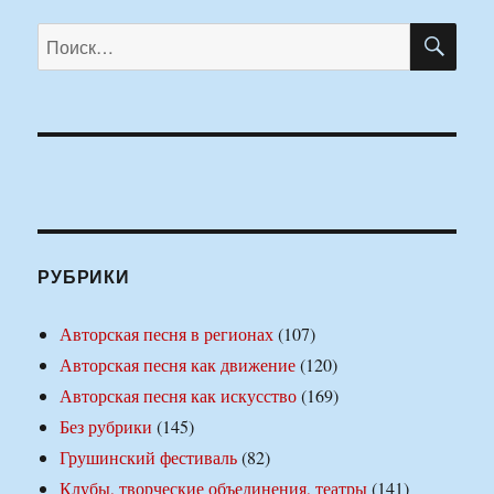
ПО
Искать:
РУБРИКИ
Авторская песня в регионах
(107)
Авторская песня как движение
(120)
Авторская песня как искусство
(169)
Без рубрики
(145)
Грушинский фестиваль
(82)
Клубы, творческие объединения, театры
(141)