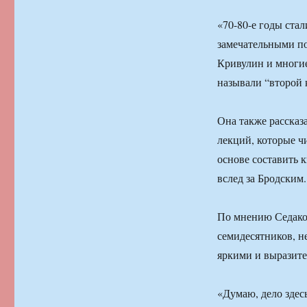
«70-80-е годы стал
замечательными по
Кривулин и многие
называли “второй 
Она также рассказ
лекций, которые ч
основе составить 
вслед за Бродским.
По мнению Седаков
семидесятников, н
яркими и выразит
«Думаю, дело здесь