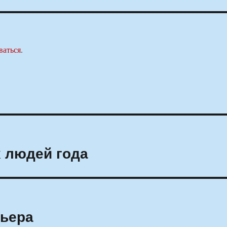
ваться
.
 людей года
мьера