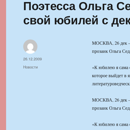
Поэтесса Ольга С
свой юбилей с де
МОСКВА, 26 дек —
прозаик Ольга Сед
Автор
Опубликовано
26.12.2009
Рубрики
Новости
«К юбилею я сама 
которое выйдет в я
литературоведческ
МОСКВА, 26 дек —
прозаик Ольга Сед
«К юбилею я сама 