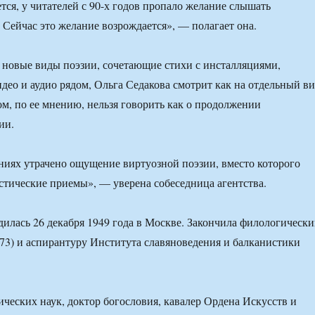
тся, у читателей с 90-х годов пропало желание слышать
. Сейчас это желание возрождается», — полагает она.
новые виды поэзии, сочетающие стихи с инсталляциями,
део и аудио рядом, Ольга Седакова смотрит как на отдельный в
ом, по ее мнению, нельзя говорить как о продолжении
ии.
ниях утрачено ощущение виртуозной поэзии, вместо которого
стические приемы», — уверена собеседница агентства.
дилась 26 декабря 1949 года в Москве. Закончила филологическ
73) и аспирантуру Института славяноведения и балканистики
ческих наук, доктор богословия, кавалер Ордена Искусств и