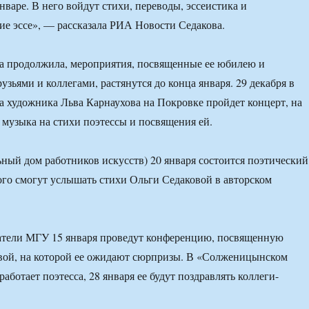
нваре. В него войдут стихи, переводы, эссеистика и
ие эссе», — рассказала РИА Новости Седакова.
на продолжила, мероприятия, посвященные ее юбилею и
зьями и коллегами, растянутся до конца января. 29 декабря в
га художника Льва Карнаухова на Покровке пройдет концерт, на
 музыка на стихи поэтессы и посвящения ей.
ый дом работников искусств) 20 января состоится поэтический
рого смогут услышать стихи Ольги Седаковой в авторском
атели МГУ 15 января проведут конференцию, посвященную
овой, на которой ее ожидают сюрпризы. В «Солженицынском
работает поэтесса, 28 января ее будут поздравлять коллеги-