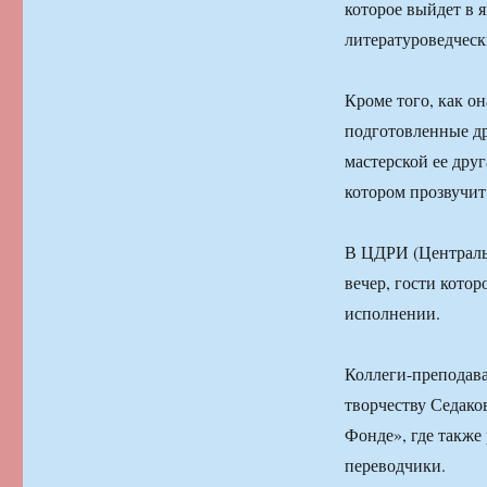
которое выйдет в я
литературоведческ
Кроме того, как о
подготовленные дру
мастерской ее дру
котором прозвучит
В ЦДРИ (Центральн
вечер, гости кото
исполнении.
Коллеги-преподав
творчеству Седак
Фонде», где также 
переводчики.