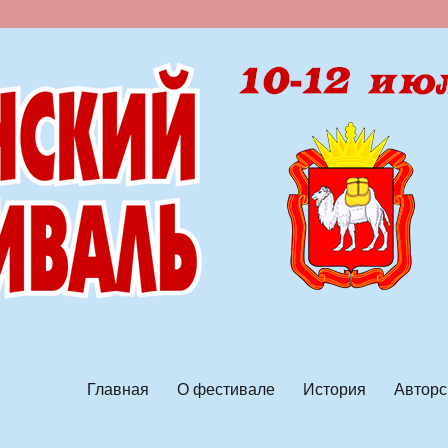
ской песни
Главная
О фестивале
История
Авторс