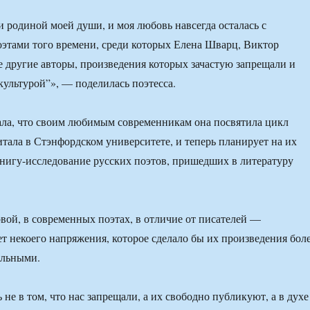
и родиной моей души, и моя любовь навсегда осталась с
этами того времени, среди которых Елена Шварц, Виктор
 другие авторы, произведения которых зачастую запрещали и
культурой”», — поделилась поэтесса.
ала, что своим любимым современникам она посвятила цикл
итала в Стэнфордском университете, и теперь планирует на их
книгу-исследование русских поэтов, пришедших в литературу
ой, в современных поэтах, в отличие от писателей —
ет некоего напряжения, которое сделало бы их произведения бол
ельными.
 не в том, что нас запрещали, а их свободно публикуют, а в духе