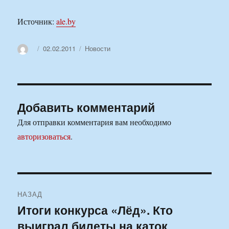
Источник:
ale.by
Автор
Опубликовано
Рубрики
02.02.2011
Новости
Добавить комментарий
Для отправки комментария вам необходимо
авторизоваться
.
Навигация
НАЗАД
по
Итоги конкурса «Лёд». Кто
Предыдущая
выиграл билеты на каток
запись:
записям