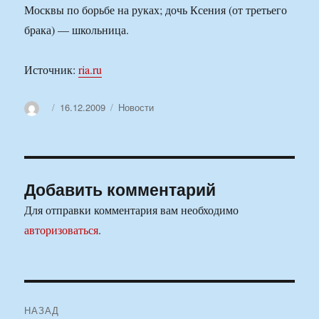
Москвы по борьбе на руках; дочь Ксения (от третьего
брака) — школьница.
Источник:
ria.ru
Автор
Опубликовано
Рубрики
16.12.2009
Новости
Добавить комментарий
Для отправки комментария вам необходимо
авторизоваться
.
Навигация
НАЗАД