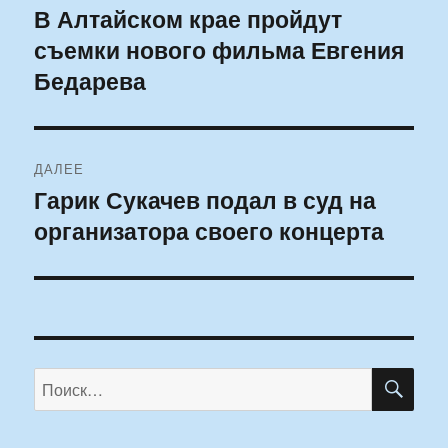
по
В Алтайском крае пройдут
Предыдущая
съемки нового фильма Евгения
запись:
записям
Бедарева
ДАЛЕЕ
Гарик Сукачев подал в суд на
Следующая
организатора своего концерта
запись:
ПО
Искать: