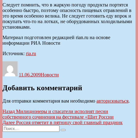
Следует помнить, что в жаркую погоду продукты портятся
особенно быстро, поэтому опасность пищевых отравлений в
это время особенно велика. Не следует готовить еду впрок и
покупать что-то на лотках, не оборудованных холодильными
установками.
Материал подготовлен редакцией rian.ru на основе
информации РИА Новости
Источник:
ria.ru
Автор
Опубликовано
Рубрики
11.06.2009
Новости
Добавить комментарий
Для отправки комментария вам необходимо
авторизоваться
.
Навигация
Предыдущая
Назад
Милиционеры и спасатели исполнят песни
запись:
собственного сочинения на фестивале «Щит России
по
Следующая
Далее
Россия отметит в пятницу свой главный праздник
записям
Искать:
запись:
Поиск