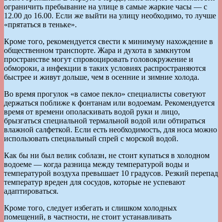
ограничить пребывание на улице в самые жаркие часы — с
12.00 до 16.00. Если же выйти на улицу необходимо, то лучше
«прятаться в теньке».
Кроме того, рекомендуется свести к минимуму нахождение в
общественном транспорте. Жара и духота в замкнутом
пространстве могут спровоцировать головокружение и
обмороки, а инфекции в таких условиях распространяются
быстрее и живут дольше, чем в осенние и зимние холода.
Во время прогулок «в самое пекло» специалисты советуют
держаться поближе к фонтанам или водоемам. Рекомендуется
время от времени ополаскивать водой руки и лицо,
брызгаться специальной термальной водой или обтираться
влажной салфеткой. Если есть необходимость, для носа можно
использовать специальный спрей с морской водой.
Как бы ни был велик соблазн, не стоит купаться в холодном
водоеме — когда разница между температурой воды и
температурой воздуха превышает 10 градусов. Резкий перепад
температур вреден для сосудов, которые не успевают
адаптироваться.
Кроме того, следует избегать и слишком холодных
помещений, в частности, не стоит устанавливать