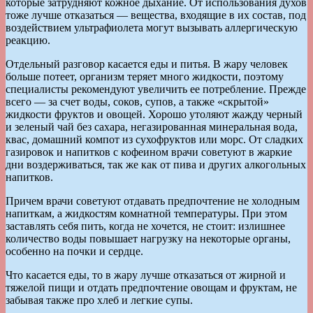
которые затрудняют кожное дыхание. От использования духов
тоже лучше отказаться — вещества, входящие в их состав, под
воздействием ультрафиолета могут вызывать аллергическую
реакцию.
Отдельный разговор касается еды и питья. В жару человек
больше потеет, организм теряет много жидкости, поэтому
специалисты рекомендуют увеличить ее потребление. Прежде
всего — за счет воды, соков, супов, а также «скрытой»
жидкости фруктов и овощей. Хорошо утоляют жажду черный
и зеленый чай без сахара, негазированная минеральная вода,
квас, домашний компот из сухофруктов или морс. От сладких
газировок и напитков с кофеином врачи советуют в жаркие
дни воздерживаться, так же как от пива и других алкогольных
напитков.
Причем врачи советуют отдавать предпочтение не холодным
напиткам, а жидкостям комнатной температуры. При этом
заставлять себя пить, когда не хочется, не стоит: излишнее
количество воды повышает нагрузку на некоторые органы,
особенно на почки и сердце.
Что касается еды, то в жару лучше отказаться от жирной и
тяжелой пищи и отдать предпочтение овощам и фруктам, не
забывая также про хлеб и легкие супы.