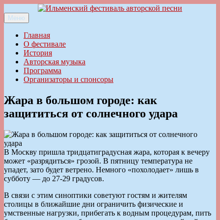
Перейти
к
Меню
Ильменский фестиваль авторской песни
содержимому
Главная
О фестивале
История
Авторская музыка
Программа
Организаторы и спонсоры
Жара в большом городе: как
защититься от солнечного удара
В Москву пришла тридцатиградусная жара, которая к вечеру
может «разрядиться» грозой. В пятницу температура не
упадет, зато будет ветрено. Немного «похолодает» лишь в
субботу — до 27-29 градусов.
В связи с этим синоптики советуют гостям и жителям
столицы в ближайшие дни ограничить физические и
умственные нагрузки, прибегать к водным процедурам, пить