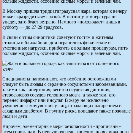
больше жидкости, особенно кислые морсы и зеленый чай.
В Москву пришла тридцатиградусная жара, которая к вечеру
может «разрядиться» грозой. В пятницу температура не
упадет, зато будет ветрено. Немного «похолодает» лишь в
субботу — до 27-29 градусов.
В связи с этим синоптики советуют гостям и жителям
столицы в ближайшие дни ограничить физические и
умственные нагрузки, прибегать к водным процедурам, пить
больше жидкости, особенно кислые морсы и зеленый чай.
Специалисты напоминают, что особенно осторожными
следует быть людям с сердечно-сосудистыми заболеваниями,
такими как гипертония, вегето-сосудистая дистония,
атеросклероз сосудов головного мозга, а также тем, кто
перенес инфаркт или инсульт. В жару не исключено
ухудшение самочувствия у лиц, страдающих ожирением и
сахарным диабетом. В группу риска попадают также пожилые
люди и дети.
Впрочем, элементарные меры безопасности «прописаны»
всем горожанам. В первую очередь, конечно, по возможности