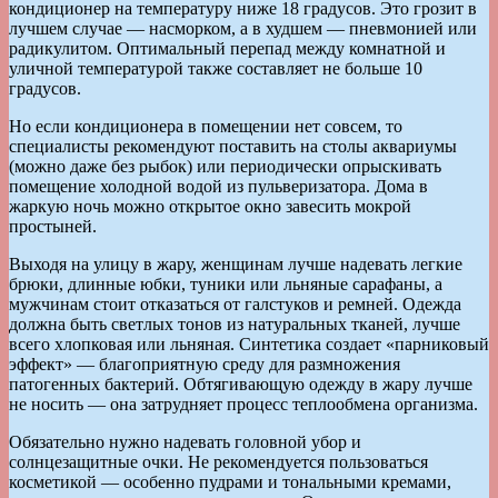
кондиционер на температуру ниже 18 градусов. Это грозит в
лучшем случае — насморком, а в худшем — пневмонией или
радикулитом. Оптимальный перепад между комнатной и
уличной температурой также составляет не больше 10
градусов.
Но если кондиционера в помещении нет совсем, то
специалисты рекомендуют поставить на столы аквариумы
(можно даже без рыбок) или периодически опрыскивать
помещение холодной водой из пульверизатора. Дома в
жаркую ночь можно открытое окно завесить мокрой
простыней.
Выходя на улицу в жару, женщинам лучше надевать легкие
брюки, длинные юбки, туники или льняные сарафаны, а
мужчинам стоит отказаться от галстуков и ремней. Одежда
должна быть светлых тонов из натуральных тканей, лучше
всего хлопковая или льняная. Синтетика создает «парниковый
эффект» — благоприятную среду для размножения
патогенных бактерий. Обтягивающую одежду в жару лучше
не носить — она затрудняет процесс теплообмена организма.
Обязательно нужно надевать головной убор и
солнцезащитные очки. Не рекомендуется пользоваться
косметикой — особенно пудрами и тональными кремами,