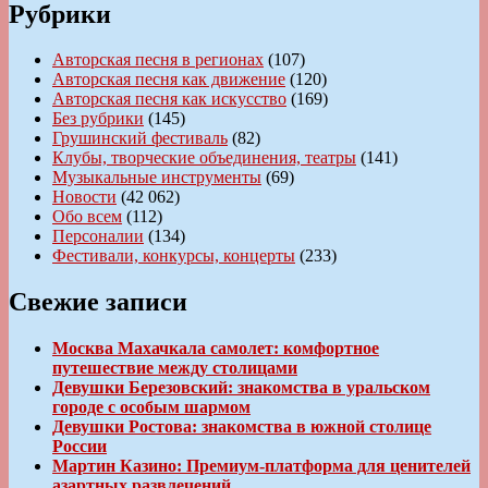
Рубрики
Авторская песня в регионах
(107)
Авторская песня как движение
(120)
Авторская песня как искусство
(169)
Без рубрики
(145)
Грушинский фестиваль
(82)
Клубы, творческие объединения, театры
(141)
Музыкальные инструменты
(69)
Новости
(42 062)
Обо всем
(112)
Персоналии
(134)
Фестивали, конкурсы, концерты
(233)
Свежие записи
Москва Махачкала самолет: комфортное
путешествие между столицами
Девушки Березовский: знакомства в уральском
городе с особым шармом
Девушки Ростова: знакомства в южной столице
России
Мартин Казино: Премиум-платформа для ценителей
азартных развлечений