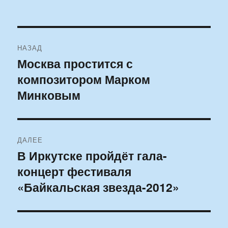
Навигация
НАЗАД
по
Москва простится с
Предыдущая
композитором Марком
запись:
записям
Минковым
ДАЛЕЕ
В Иркутске пройдёт гала-
Следующая
концерт фестиваля
запись:
«Байкальская звезда-2012»