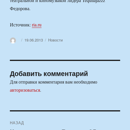
театральной и киномузыкой лидера Tequilajazzz
Федорова.
Источник:
ria.ru
Автор
Опубликовано
Рубрики
19.06.2013
Новости
Добавить комментарий
Для отправки комментария вам необходимо
авторизоваться
.
Навигация
НАЗАД
по