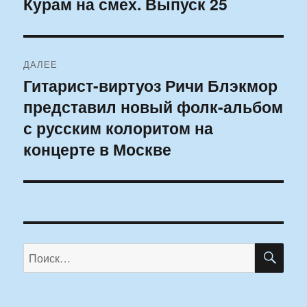
Курам на смех. Выпуск 25
Предыдущая
запись:
записям
ДАЛЕЕ
Гитарист-виртуоз Ричи Блэкмор
Следующая
представил новый фолк-альбом
запись:
с русским колоритом на
концерте в Москве
ПО
Искать: