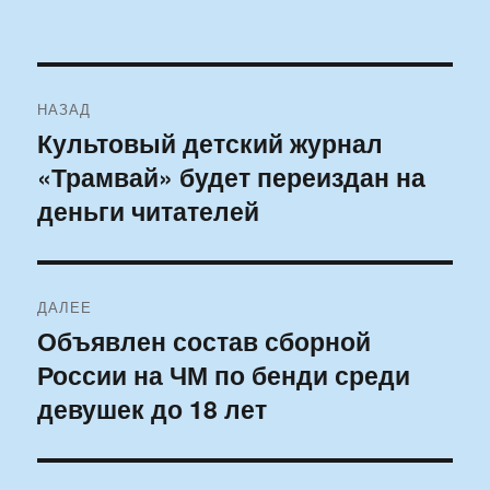
Навигация
НАЗАД
по
Культовый детский журнал
Предыдущая
«Трамвай» будет переиздан на
запись:
записям
деньги читателей
ДАЛЕЕ
Объявлен состав сборной
Следующая
России на ЧМ по бенди среди
запись:
девушек до 18 лет