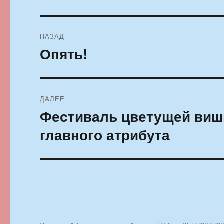
Навигация
НАЗАД
по
Опять!
Предыдущая
запись:
записям
ДАЛЕЕ
Фестиваль цветущей вишн
Следующая
запись:
главного атрибута