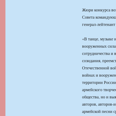
Жюри конкурса воз
Совета командующ
генерал-лейтенан
«В танце, музыке 
вооруженных сила
сотрудничества и 
созидания, преемс
Отечественной вой
войнах и вооружен
территории России
армейского творче
общества, но и вы
авторов, авторов-
армейской песни с