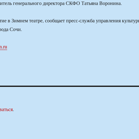
титель генерального директора СКФО Татьяна Воронина.
ие в Зимнем театре, сообщает пресс-служба управления культу
рода Сочи.
n.ru
ваться
.