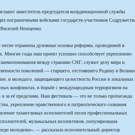
главит заместитель председателя координационной службы
их пограничными войсками государств-участников Содружеств
т Василий Неищенко.
и песне отражены духовные основы реформы, проводимой в
х. Многие годы наш проект успешно способствует укреплению
взаимопонимания между странами СНГ, служит делу мира и
твенности поколений — старшего, отстоявшего Родину в Велико
не, и молодого, защищающего целостность России в локальных
ных конфликтах, в борьбе с международным терроризмом на
 и за её пределами. Наш фестиваль — это не только пропаганда
ства, укрепление нравственного и патриотического сознания
явление талантливых исполнителей песен профессиональных
исполнителей, музыкальных коллективов, популяризация
реди молодежи», — рассказала исполнительный директор