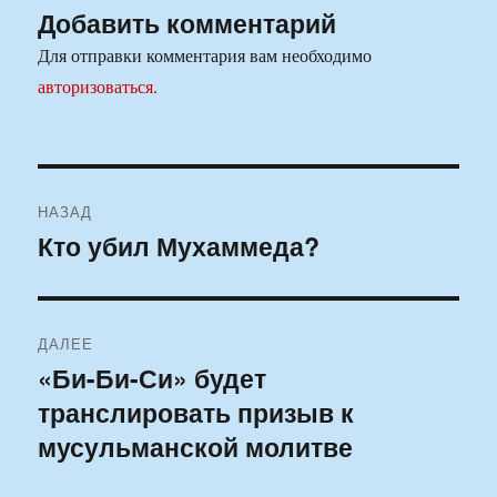
Добавить комментарий
Для отправки комментария вам необходимо
авторизоваться
.
Навигация
НАЗАД
по
Кто убил Мухаммеда?
Предыдущая
запись:
записям
ДАЛЕЕ
«Би-Би-Си» будет
Следующая
транслировать призыв к
запись:
мусульманской молитве