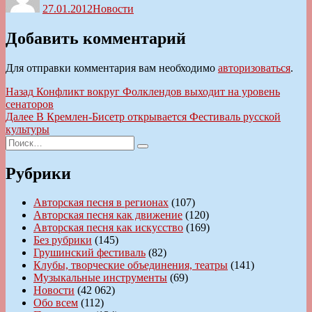
27.01.2012
Новости
Добавить комментарий
Для отправки комментария вам необходимо
авторизоваться
.
Навигация
Предыдущая
Назад
Конфликт вокруг Фолклендов выходит на уровень
запись:
сенаторов
по
Следующая
Далее
В Кремлен-Бисетр открывается Фестиваль русской
записям
запись:
культуры
Искать:
Поиск
Рубрики
Авторская песня в регионах
(107)
Авторская песня как движение
(120)
Авторская песня как искусство
(169)
Без рубрики
(145)
Грушинский фестиваль
(82)
Клубы, творческие объединения, театры
(141)
Музыкальные инструменты
(69)
Новости
(42 062)
Обо всем
(112)