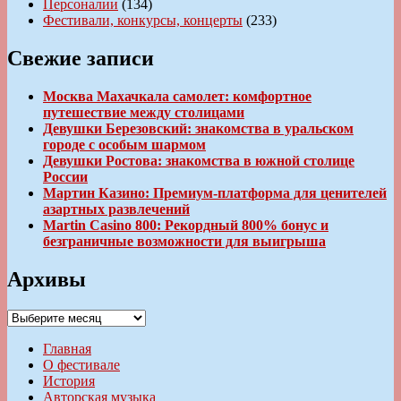
Персоналии
(134)
Фестивали, конкурсы, концерты
(233)
Свежие записи
Москва Махачкала самолет: комфортное
путешествие между столицами
Девушки Березовский: знакомства в уральском
городе с особым шармом
Девушки Ростова: знакомства в южной столице
России
Мартин Казино: Премиум-платформа для ценителей
азартных развлечений
Martin Casino 800: Рекордный 800% бонус и
безграничные возможности для выигрыша
Архивы
Архивы
Главная
О фестивале
История
Авторская музыка