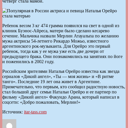
четверг стала мамой.
Ребенок весом 3 кг 474 грамма появился на свет в одной из
клиник Буэнос-Айреса, матери было сделано кесарево
сечение. Мальчика назвали Мерлин Атауальпа по желанию
мужа актрисы 54-летнего Рикардо Можьо, известного
аргентинского рок-музыканта. Для Орейро это первый
ребенок, тогда как у ее мужа уже есть две дочери от
предыдущего брака. Они познакомились на занятиях по йоге
и поженились в 2002 году.
Российским зрителями Наталья Орейро известна как звезда
сериалов «Дикий ангел», «Ты — моя жизнь» и «В ритме
танго». Последние 19 лет она живет в Аргентине.
Примечательно, что первым, кто сообщил радостную новость,
стал большой друг семьи Натальи Орейро и ее партнер по
фильму «Дикий ангел» Факундо Арана, который написал в
соцсети: «Добро пожаловать, Мерлин!»
Источник:
itar-tass.com
Автор
Опубликовано
Рубрики