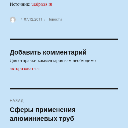
Источник:
uralpress.ru
Автор
Опубликовано
Рубрики
07.12.2011
Новости
Добавить комментарий
Для отправки комментария вам необходимо
авторизоваться
.
Навигация
НАЗАД
по
Сферы применения
Предыдущая
алюминиевых труб
запись:
записям