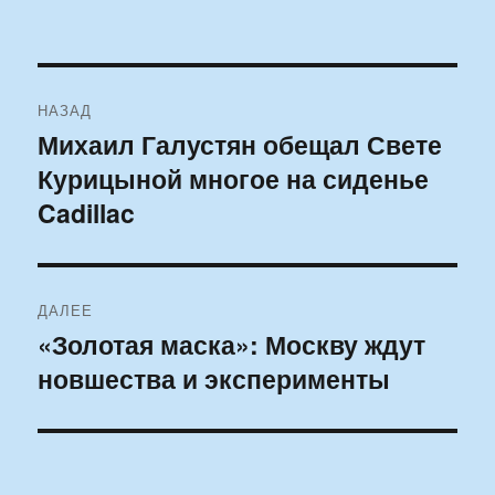
Навигация
НАЗАД
по
Михаил Галустян обещал Свете
Предыдущая
Курицыной многое на сиденье
запись:
записям
Cadillac
ДАЛЕЕ
«Золотая маска»: Москву ждут
Следующая
новшества и эксперименты
запись: