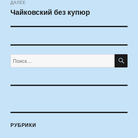
ДАЛЕЕ
Чайковский без купюр
Следующая
запись:
ПО
Искать:
РУБРИКИ