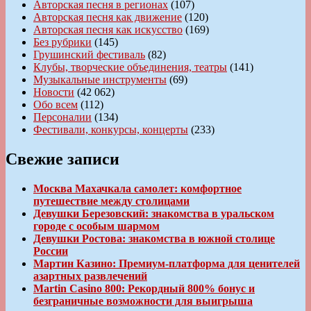
Авторская песня в регионах
(107)
Авторская песня как движение
(120)
Авторская песня как искусство
(169)
Без рубрики
(145)
Грушинский фестиваль
(82)
Клубы, творческие объединения, театры
(141)
Музыкальные инструменты
(69)
Новости
(42 062)
Обо всем
(112)
Персоналии
(134)
Фестивали, конкурсы, концерты
(233)
Свежие записи
Москва Махачкала самолет: комфортное
путешествие между столицами
Девушки Березовский: знакомства в уральском
городе с особым шармом
Девушки Ростова: знакомства в южной столице
России
Мартин Казино: Премиум-платформа для ценителей
азартных развлечений
Martin Casino 800: Рекордный 800% бонус и
безграничные возможности для выигрыша