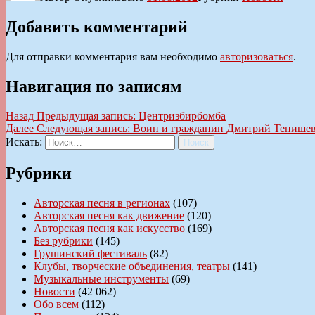
Добавить комментарий
Для отправки комментария вам необходимо
авторизоваться
.
Навигация по записям
Назад
Предыдущая запись:
Центризбирбомба
Далее
Следующая запись:
Воин и гражданин Дмитрий Тенише
Искать:
Поиск
Рубрики
Авторская песня в регионах
(107)
Авторская песня как движение
(120)
Авторская песня как искусство
(169)
Без рубрики
(145)
Грушинский фестиваль
(82)
Клубы, творческие объединения, театры
(141)
Музыкальные инструменты
(69)
Новости
(42 062)
Обо всем
(112)