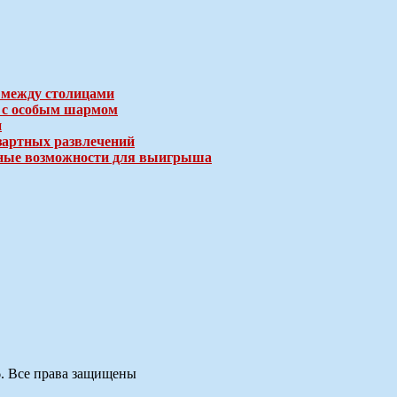
 между столицами
е с особым шармом
и
зартных развлечений
ичные возможности для выигрыша
6. Все права защищены