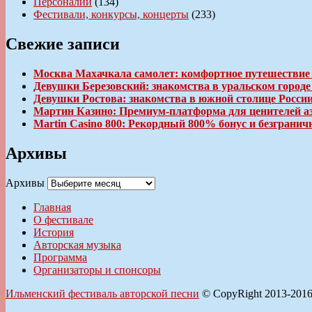
Персоналии
(134)
Фестивали, конкурсы, концерты
(233)
Свежие записи
Москва Махачкала самолет: комфортное путешествие
Девушки Березовский: знакомства в уральском город
Девушки Ростова: знакомства в южной столице Росси
Мартин Казино: Премиум-платформа для ценителей а
Martin Casino 800: Рекордный 800% бонус и безгран
Архивы
Архивы
Главная
О фестивале
История
Авторская музыка
Программа
Организаторы и спонсоры
Ильменский фестиваль авторской песни
© CopyRight 2013-201