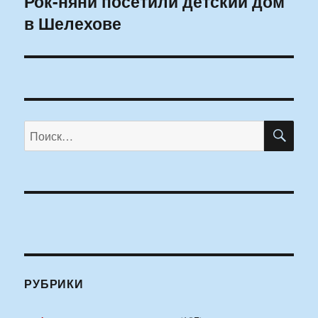
Рок-няни посетили детский дом
Следующая
в Шелехове
запись:
ПО
Искать:
РУБРИКИ