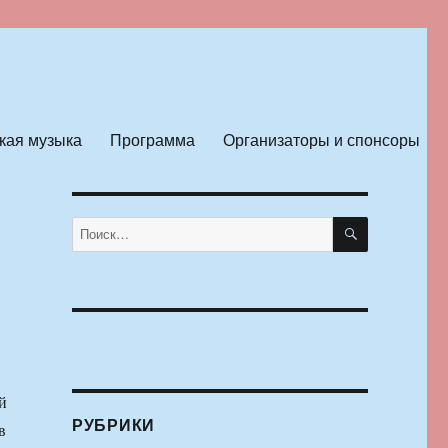
кая музыка
Программа
Организаторы и спонсоры
в
ПОИСК
Искать:
й
РУБРИКИ
в