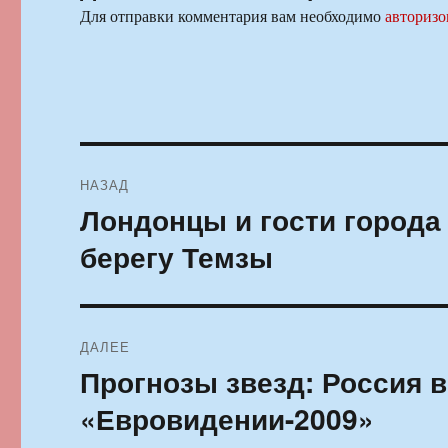
Для отправки комментария вам необходимо
авторизо
Навигация
НАЗАД
по
Лондонцы и гости города
Предыдущая
запись:
записям
берегу Темзы
ДАЛЕЕ
Прогнозы звезд: Россия в
Следующая
запись:
«Евровидении-2009»