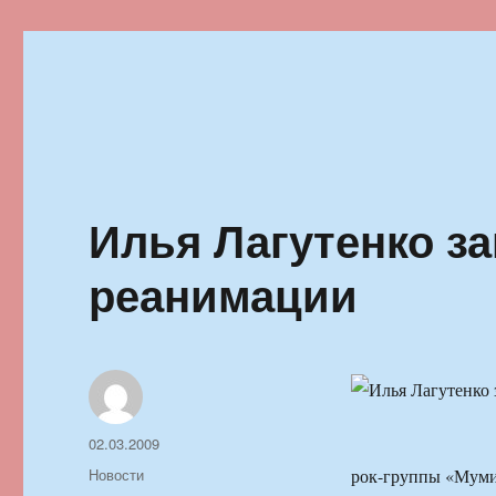
Ильменский фестиваль автор
Илья Лагутенко з
реанимации
Автор
Опубликовано
02.03.2009
Рубрики
Новости
рок-группы «Мумий